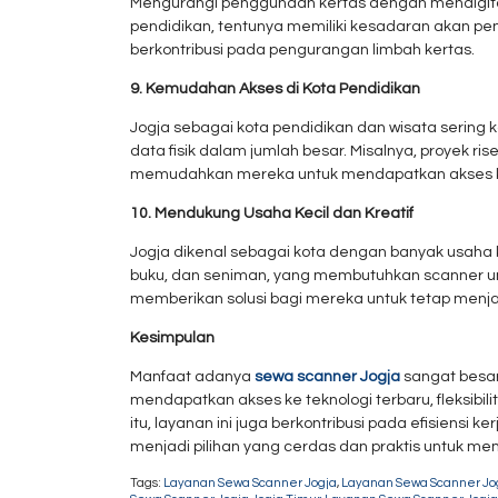
Mengurangi penggunaan kertas dengan mendigitalk
pendidikan, tentunya memiliki kesadaran akan pe
berkontribusi pada pengurangan limbah kertas.
9. Kemudahan Akses di Kota Pendidikan
Jogja sebagai kota pendidikan dan wisata sering 
data fisik dalam jumlah besar. Misalnya, proyek r
memudahkan mereka untuk mendapatkan akses ke p
10. Mendukung Usaha Kecil dan Kreatif
Jogja dikenal sebagai kota dengan banyak usaha kec
buku, dan seniman, yang membutuhkan scanner unt
memberikan solusi bagi mereka untuk tetap menjal
Kesimpulan
Manfaat adanya
sewa scanner Jogja
sangat besar
mendapatkan akses ke teknologi terbaru, fleksib
itu, layanan ini juga berkontribusi pada efisiens
menjadi pilihan yang cerdas dan praktis untuk me
Tags:
Layanan Sewa Scanner Jogja
,
Layanan Sewa Scanner Jog