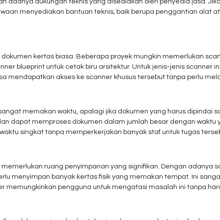
 adanya dukungan teknis yang disediakan oleh penyedia jasa. Jika
waan menyediakan bantuan teknis, baik berupa penggantian alat at
uk dokumen kertas biasa. Beberapa proyek mungkin memerlukan sca
er blueprint untuk cetak biru arsitektur. Untuk jenis-jenis scanner i
a mendapatkan akses ke scanner khusus tersebut tanpa perlu melak
angat memakan waktu, apalagi jika dokumen yang harus dipindai s
i dan dapat memproses dokumen dalam jumlah besar dengan waktu 
waktu singkat tanpa memperkerjakan banyak staf untuk tugas terse
n memerlukan ruang penyimpanan yang signifikan. Dengan adanya sc
rlu menyimpan banyak kertas fisik yang memakan tempat. Ini sang
r memungkinkan pengguna untuk mengatasi masalah ini tanpa harus 