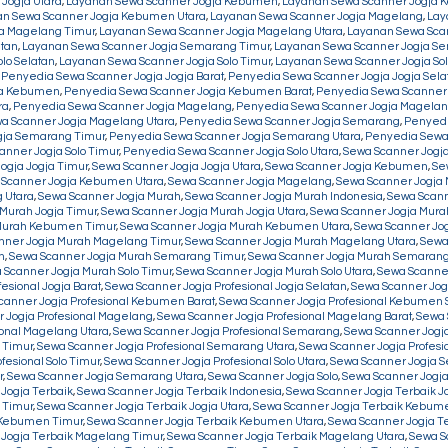
Jogja Utara
,
Layanan Sewa Scanner Jogja Kebumen
,
Layanan Sewa Scanner Jogja 
n Sewa Scanner Jogja Kebumen Utara
,
Layanan Sewa Scanner Jogja Magelang
,
Lay
a Magelang Timur
,
Layanan Sewa Scanner Jogja Magelang Utara
,
Layanan Sewa Sca
tan
,
Layanan Sewa Scanner Jogja Semarang Timur
,
Layanan Sewa Scanner Jogja Se
lo Selatan
,
Layanan Sewa Scanner Jogja Solo Timur
,
Layanan Sewa Scanner Jogja Sol
,
Penyedia Sewa Scanner Jogja Jogja Barat
,
Penyedia Sewa Scanner Jogja Jogja Sela
ja Kebumen
,
Penyedia Sewa Scanner Jogja Kebumen Barat
,
Penyedia Sewa Scanner
ra
,
Penyedia Sewa Scanner Jogja Magelang
,
Penyedia Sewa Scanner Jogja Magelan
a Scanner Jogja Magelang Utara
,
Penyedia Sewa Scanner Jogja Semarang
,
Penyedi
gja Semarang Timur
,
Penyedia Sewa Scanner Jogja Semarang Utara
,
Penyedia Sewa 
nner Jogja Solo Timur
,
Penyedia Sewa Scanner Jogja Solo Utara
,
Sewa Scanner Jogja
ogja Jogja Timur
,
Sewa Scanner Jogja Jogja Utara
,
Sewa Scanner Jogja Kebumen
,
Se
 Scanner Jogja Kebumen Utara
,
Sewa Scanner Jogja Magelang
,
Sewa Scanner Jogja 
 Utara
,
Sewa Scanner Jogja Murah
,
Sewa Scanner Jogja Murah Indonesia
,
Sewa Scann
Murah Jogja Timur
,
Sewa Scanner Jogja Murah Jogja Utara
,
Sewa Scanner Jogja Mur
Murah Kebumen Timur
,
Sewa Scanner Jogja Murah Kebumen Utara
,
Sewa Scanner Jo
nner Jogja Murah Magelang Timur
,
Sewa Scanner Jogja Murah Magelang Utara
,
Sewa
n
,
Sewa Scanner Jogja Murah Semarang Timur
,
Sewa Scanner Jogja Murah Semarang
 Scanner Jogja Murah Solo Timur
,
Sewa Scanner Jogja Murah Solo Utara
,
Sewa Scanner
esional Jogja Barat
,
Sewa Scanner Jogja Profesional Jogja Selatan
,
Sewa Scanner Jogj
canner Jogja Profesional Kebumen Barat
,
Sewa Scanner Jogja Profesional Kebumen 
 Jogja Profesional Magelang
,
Sewa Scanner Jogja Profesional Magelang Barat
,
Sewa 
ional Magelang Utara
,
Sewa Scanner Jogja Profesional Semarang
,
Sewa Scanner Jogja
 Timur
,
Sewa Scanner Jogja Profesional Semarang Utara
,
Sewa Scanner Jogja Profesio
fesional Solo Timur
,
Sewa Scanner Jogja Profesional Solo Utara
,
Sewa Scanner Jogja 
r
,
Sewa Scanner Jogja Semarang Utara
,
Sewa Scanner Jogja Solo
,
Sewa Scanner Jogja 
Jogja Terbaik
,
Sewa Scanner Jogja Terbaik Indonesia
,
Sewa Scanner Jogja Terbaik J
 Timur
,
Sewa Scanner Jogja Terbaik Jogja Utara
,
Sewa Scanner Jogja Terbaik Kebum
 Kebumen Timur
,
Sewa Scanner Jogja Terbaik Kebumen Utara
,
Sewa Scanner Jogja T
Jogja Terbaik Magelang Timur
,
Sewa Scanner Jogja Terbaik Magelang Utara
,
Sewa S