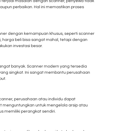
 terjadi masalah dengan scanner, penyewa tidak
aupun perbaikan. Hal ini memastikan proses
nner dengan kemampuan khusus, seperti scanner
ni, harga beli bisa sangat mahal, tetapi dengan
ukan investasi besar.
angat banyak. Scanner modern yang tersedia
yang singkat. Ini sangat membantu perusahaan
but.
anner, perusahaan atau individu dapat
at menguntungkan untuk mengelola arsip atau
memiliki perangkat sendiri.