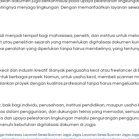
an dokumen juga berkontribusi pada upaya pelestarian lingkungan
ntingnya menjaga lingkungan. Dengan memanfaatkan layanan sewa sc
kali menjadi tempat bagi mahasiswa, peneliti, dan institusi untuk 
iset atau penelitian sejarah yang memerlukan digitalisasi dokumen k
eralatan yang diperlukan tanpa harus membelinya, yang tentunya 
il dan industri kreatif. Banyak pengusaha kecil atau freelancer di bi
uk berbagai proyek. Namun, untuk usaha kecil, membeli scanner mu
ankan proyek dengan kualitas profesional tanpa harus mengeluarkan
, baik bagi individu, perusahaan, institusi pendidikan, maupun usah
ilitas dalam penggunaan, dan dukungan teknis yang memadai, semuan
i kerja dan upaya pelestarian lingkungan melalui pengurangan penggun
menuhi kebutuhan digitalisasi dokumen di Jogja.
ja Indonesia
,
Layanan Sewa Scanner Jogja Jogja
,
Layanan Sewa Scanner Jogja Jogja