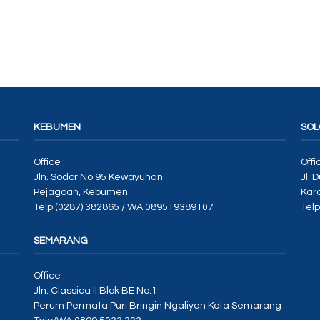
KEBUMEN
SOL
Office :
Offi
Jln. Sodor No 95 Kewayuhan
Jl. 
Pejagoan, Kebumen
Kar
Telp (0287) 382865 / WA 089519389107
Tel
SEMARANG
Office :
Jln. Classica II Blok BE No.1
Perum Permata Puri Bringin Ngaliyan Kota Semarang