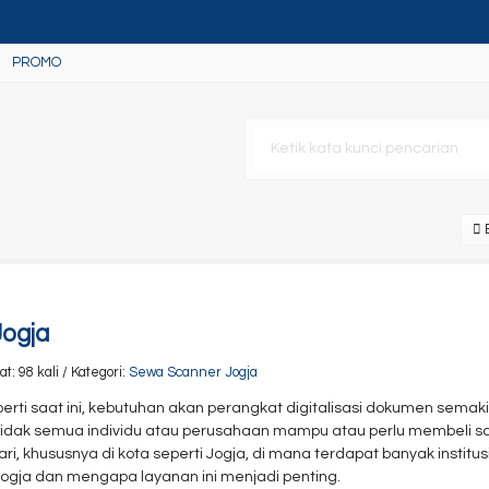
PROMO
ank L15150
B
ogja
: 98 kali / Kategori:
Sewa Scanner Jogja
perti saat ini, kebutuhan akan perangkat digitalisasi dokumen sema
tidak semua individu atau perusahaan mampu atau perlu membeli sca
, khususnya di kota seperti Jogja, di mana terdapat banyak institusi pe
ja dan mengapa layanan ini menjadi penting.