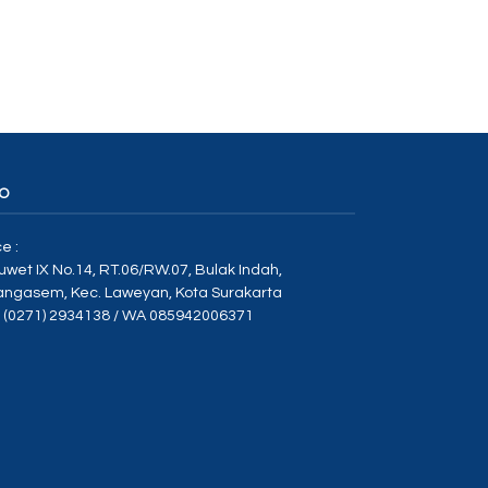
O
ce :
Duwet IX No.14, RT.06/RW.07, Bulak Indah,
angasem, Kec. Laweyan, Kota Surakarta
p (0271) 2934138 / WA 085942006371