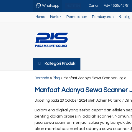
Whatsapp
Canon Ir Adv 4525/45/51
HOT ITEM
Home
Kontak
Pemesanan
Pembayaran
Katalog
Sewa Printer Epson EcoT
Canon Ir Adv 4225
Paper Trimmer
Canon Ir Adv DX 4800
Kategori Produk
Paket Usaha 5
Canon Ir Adv 400
Beranda
»
Blog
»
Manfaat Adanya Sewa Scanner Jogja
Canon MF 643Cdw
Manfaat Adanya Sewa Scanner J
Diposting pada 23 October 2024 oleh Admin Parama / Dilihat
Dalam era digital yang serba cepat dan efisien se
penting dalam proses ini adalah scanner. Namun, 
jasa sewa scanner menjadi solusi yang banyak dicari
akan membahas manfaat adanya sewa scanner Jog