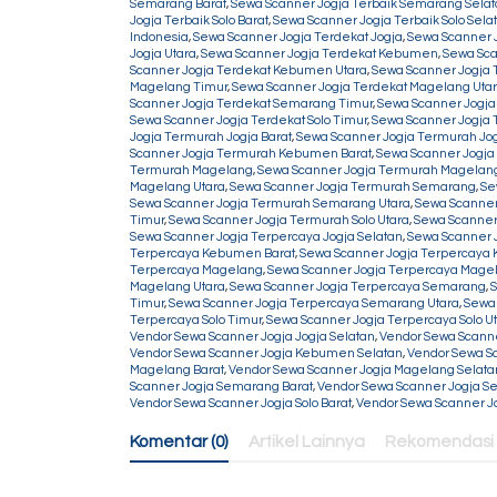
Semarang Barat
,
Sewa Scanner Jogja Terbaik Semarang Sela
Jogja Terbaik Solo Barat
,
Sewa Scanner Jogja Terbaik Solo Sela
Indonesia
,
Sewa Scanner Jogja Terdekat Jogja
,
Sewa Scanner J
Jogja Utara
,
Sewa Scanner Jogja Terdekat Kebumen
,
Sewa Sca
Scanner Jogja Terdekat Kebumen Utara
,
Sewa Scanner Jogja
Magelang Timur
,
Sewa Scanner Jogja Terdekat Magelang Uta
Scanner Jogja Terdekat Semarang Timur
,
Sewa Scanner Jogja
Sewa Scanner Jogja Terdekat Solo Timur
,
Sewa Scanner Jogja T
Jogja Termurah Jogja Barat
,
Sewa Scanner Jogja Termurah Jog
Scanner Jogja Termurah Kebumen Barat
,
Sewa Scanner Jogj
Termurah Magelang
,
Sewa Scanner Jogja Termurah Magelang
Magelang Utara
,
Sewa Scanner Jogja Termurah Semarang
,
Se
Sewa Scanner Jogja Termurah Semarang Utara
,
Sewa Scanner
Timur
,
Sewa Scanner Jogja Termurah Solo Utara
,
Sewa Scanner
Sewa Scanner Jogja Terpercaya Jogja Selatan
,
Sewa Scanner J
Terpercaya Kebumen Barat
,
Sewa Scanner Jogja Terpercaya
Terpercaya Magelang
,
Sewa Scanner Jogja Terpercaya Magel
Magelang Utara
,
Sewa Scanner Jogja Terpercaya Semarang
,
S
Timur
,
Sewa Scanner Jogja Terpercaya Semarang Utara
,
Sewa 
Terpercaya Solo Timur
,
Sewa Scanner Jogja Terpercaya Solo U
Vendor Sewa Scanner Jogja Jogja Selatan
,
Vendor Sewa Scanne
Vendor Sewa Scanner Jogja Kebumen Selatan
,
Vendor Sewa S
Magelang Barat
,
Vendor Sewa Scanner Jogja Magelang Selata
Scanner Jogja Semarang Barat
,
Vendor Sewa Scanner Jogja S
Vendor Sewa Scanner Jogja Solo Barat
,
Vendor Sewa Scanner Jo
Komentar (0)
Artikel Lainnya
Rekomendasi