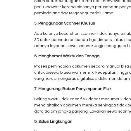
Salah satu keuntungan utama dari menyewa adalah
perlu khawatir karena biasanya perusahaan penye
pemindaian tidak terganggu terlalu lama.
5. Penggunaan Scanner Khusus
Ada kalanya kebutuhan scanner tidak hanya unt
3D untuk pemindaian benda tiga dimensi, atau scann
adanya layanan sewa scanner Jogja, pengguna bis
6. Menghemat Waktu dan Tenaga
Proses pemindaian dokumen secara manual bisa s
untuk disewa biasanya memiliki kecepatan tingg
yang harus mengurus digitalisasi dokumen dalam 
7. Mengurangi Beban Penyimpanan Fisik
Seiring waktu, dokumen fisik dapat menumpuk da
mendigitalkan dokumen mereka sehingga tidak pe
data dalam jangka panjang. Layanan sewa scanne
8. Solusi Lingkungan