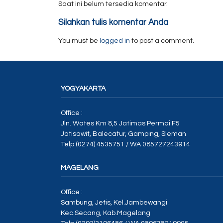
Saat ini belum tersedia komentar.
Silahkan tulis komentar Anda
You must be
logged in
to post a comment.
YOGYAKARTA
Office :
Jln. Wates Km 8,5 Jatimas Permai F5
Jatisawit, Balecatur, Gamping, Sleman
Telp (0274) 4535751 / WA 085727243914
MAGELANG
Office :
Sambung, Jetis, Kel.Jambewangi
Kec.Secang, Kab.Magelang