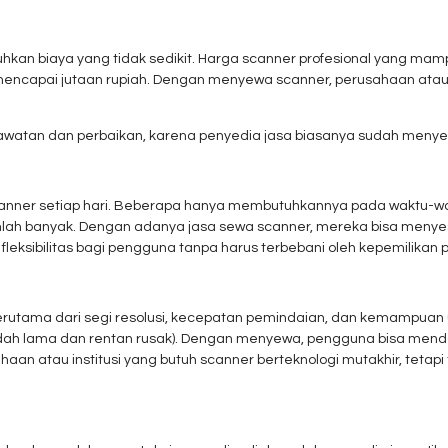
tuhkan biaya yang tidak sedikit. Harga scanner profesional yang 
 mencapai jutaan rupiah. Dengan menyewa scanner, perusahaan atau 
awatan dan perbaikan, karena penyedia jasa biasanya sudah meny
anner setiap hari. Beberapa hanya membutuhkannya pada waktu-wakt
jumlah banyak. Dengan adanya jasa sewa scanner, mereka bisa menye
fleksibilitas bagi pengguna tanpa harus terbebani oleh kepemilikan 
erutama dari segi resolusi, kecepatan pemindaian, dan kemampuan
dah lama dan rentan rusak). Dengan menyewa, pengguna bisa menda
haan atau institusi yang butuh scanner berteknologi mutakhir, teta