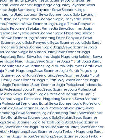
Kebumen Barat
,
Layanan Sewa Scanner Jogja Kebumen
anan Sewa Scanner Jogja Magelang Barat
,
Layanan Sewa
nner Jogja Semarang
,
Layanan Sewa Scanner Jogja
marang Utara
,
Layanan Sewa Scanner Jogja Solo
,
Layanan
o Utara
,
Penyedia Sewa Scanner Jogja
,
Penyedia Sewa
tan
,
Penyedia Sewa Scanner Jogja Jogja Timur
,
Penyedia
 Jogja Kebumen Selatan
,
Penyedia Sewa Scanner Jogja
g Barat
,
Penyedia Sewa Scanner Jogja Magelang Selatan
,
a Sewa Scanner Jogja Semarang Barat
,
Penyedia Sewa
Scanner Jogja Solo
,
Penyedia Sewa Scanner Jogja Solo Barat
,
 Indonesia
,
Sewa Scanner Jogja Jogja
,
Sewa Scanner Jogja
wa Scanner Jogja Kebumen Barat
,
Sewa Scanner Jogja
Magelang Barat
,
Sewa Scanner Jogja Magelang Selatan
,
Sewa
er Jogja Murah Jogja
,
Sewa Scanner Jogja Murah Jogja Barat
,
ah Kebumen
,
Sewa Scanner Jogja Murah Kebumen Barat
,
Sewa
gja Murah Magelang
,
Sewa Scanner Jogja Murah Magelang
 Scanner Jogja Murah Semarang
,
Sewa Scanner Jogja Murah
 Utara
,
Sewa Scanner Jogja Murah Solo
,
Sewa Scanner Jogja
 Jogja Profesional
,
Sewa Scanner Jogja Profesional Indonesia
,
a Profesional Jogja Timur
,
Sewa Scanner Jogja Profesional
Selatan
,
Sewa Scanner Jogja Profesional Kebumen Timur
,
Scanner Jogja Profesional Magelang Selatan
,
Sewa Scanner
 Profesional Semarang Barat
,
Sewa Scanner Jogja Profesional
nal Solo
,
Sewa Scanner Jogja Profesional Solo Barat
,
Sewa
Semarang
,
Sewa Scanner Jogja Semarang Barat
,
Sewa Scanner
Solo Barat
,
Sewa Scanner Jogja Solo Selatan
,
Sewa Scanner
ogja
,
Sewa Scanner Jogja Terbaik Jogja Barat
,
Sewa Scanner
en
,
Sewa Scanner Jogja Terbaik Kebumen Barat
,
Sewa Scanner
erbaik Magelang
,
Sewa Scanner Jogja Terbaik Magelang Barat
,
canner Jogja Terbaik Semarang
,
Sewa Scanner Jogja Terbaik