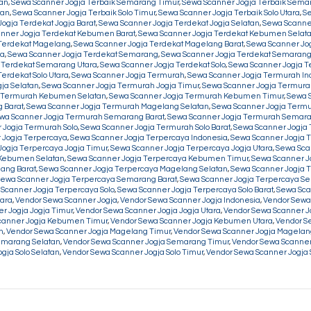
tan
,
Sewa Scanner Jogja Terbaik Semarang Timur
,
Sewa Scanner Jogja Terbaik Sema
tan
,
Sewa Scanner Jogja Terbaik Solo Timur
,
Sewa Scanner Jogja Terbaik Solo Utara
,
Se
ogja Terdekat Jogja Barat
,
Sewa Scanner Jogja Terdekat Jogja Selatan
,
Sewa Scanner
nner Jogja Terdekat Kebumen Barat
,
Sewa Scanner Jogja Terdekat Kebumen Selat
 Terdekat Magelang
,
Sewa Scanner Jogja Terdekat Magelang Barat
,
Sewa Scanner Jo
ra
,
Sewa Scanner Jogja Terdekat Semarang
,
Sewa Scanner Jogja Terdekat Semarang
 Terdekat Semarang Utara
,
Sewa Scanner Jogja Terdekat Solo
,
Sewa Scanner Jogja Te
erdekat Solo Utara
,
Sewa Scanner Jogja Termurah
,
Sewa Scanner Jogja Termurah In
ja Selatan
,
Sewa Scanner Jogja Termurah Jogja Timur
,
Sewa Scanner Jogja Termurah
a Termurah Kebumen Selatan
,
Sewa Scanner Jogja Termurah Kebumen Timur
,
Sewa 
 Barat
,
Sewa Scanner Jogja Termurah Magelang Selatan
,
Sewa Scanner Jogja Term
wa Scanner Jogja Termurah Semarang Barat
,
Sewa Scanner Jogja Termurah Semara
 Jogja Termurah Solo
,
Sewa Scanner Jogja Termurah Solo Barat
,
Sewa Scanner Jogja 
 Jogja Terpercaya
,
Sewa Scanner Jogja Terpercaya Indonesia
,
Sewa Scanner Jogja T
ogja Terpercaya Jogja Timur
,
Sewa Scanner Jogja Terpercaya Jogja Utara
,
Sewa Sca
 Kebumen Selatan
,
Sewa Scanner Jogja Terpercaya Kebumen Timur
,
Sewa Scanner J
ang Barat
,
Sewa Scanner Jogja Terpercaya Magelang Selatan
,
Sewa Scanner Jogja 
ewa Scanner Jogja Terpercaya Semarang Barat
,
Sewa Scanner Jogja Terpercaya S
Scanner Jogja Terpercaya Solo
,
Sewa Scanner Jogja Terpercaya Solo Barat
,
Sewa Sca
tara
,
Vendor Sewa Scanner Jogja
,
Vendor Sewa Scanner Jogja Indonesia
,
Vendor Sewa 
r Jogja Jogja Timur
,
Vendor Sewa Scanner Jogja Jogja Utara
,
Vendor Sewa Scanner 
canner Jogja Kebumen Timur
,
Vendor Sewa Scanner Jogja Kebumen Utara
,
Vendor S
n
,
Vendor Sewa Scanner Jogja Magelang Timur
,
Vendor Sewa Scanner Jogja Magelan
emarang Selatan
,
Vendor Sewa Scanner Jogja Semarang Timur
,
Vendor Sewa Scanner
gja Solo Selatan
,
Vendor Sewa Scanner Jogja Solo Timur
,
Vendor Sewa Scanner Jogja S