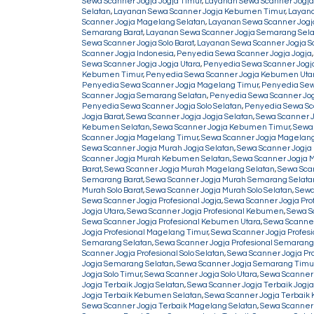
Sewa Scanner Jogja Jogja Timur
,
Layanan Sewa Scanner Jogja 
Selatan
,
Layanan Sewa Scanner Jogja Kebumen Timur
,
Layana
Scanner Jogja Magelang Selatan
,
Layanan Sewa Scanner Jogj
Semarang Barat
,
Layanan Sewa Scanner Jogja Semarang Sela
Sewa Scanner Jogja Solo Barat
,
Layanan Sewa Scanner Jogja So
Scanner Jogja Indonesia
,
Penyedia Sewa Scanner Jogja Jogja
Sewa Scanner Jogja Jogja Utara
,
Penyedia Sewa Scanner Jog
Kebumen Timur
,
Penyedia Sewa Scanner Jogja Kebumen Uta
Penyedia Sewa Scanner Jogja Magelang Timur
,
Penyedia Sew
Scanner Jogja Semarang Selatan
,
Penyedia Sewa Scanner Jo
Penyedia Sewa Scanner Jogja Solo Selatan
,
Penyedia Sewa Sca
Jogja Barat
,
Sewa Scanner Jogja Jogja Selatan
,
Sewa Scanner J
Kebumen Selatan
,
Sewa Scanner Jogja Kebumen Timur
,
Sewa
Scanner Jogja Magelang Timur
,
Sewa Scanner Jogja Magelang
Sewa Scanner Jogja Murah Jogja Selatan
,
Sewa Scanner Jogja 
Scanner Jogja Murah Kebumen Selatan
,
Sewa Scanner Jogja 
Barat
,
Sewa Scanner Jogja Murah Magelang Selatan
,
Sewa Sca
Semarang Barat
,
Sewa Scanner Jogja Murah Semarang Selata
Murah Solo Barat
,
Sewa Scanner Jogja Murah Solo Selatan
,
Sewa
Sewa Scanner Jogja Profesional Jogja
,
Sewa Scanner Jogja Prof
Jogja Utara
,
Sewa Scanner Jogja Profesional Kebumen
,
Sewa S
Sewa Scanner Jogja Profesional Kebumen Utara
,
Sewa Scanner
Jogja Profesional Magelang Timur
,
Sewa Scanner Jogja Profes
Semarang Selatan
,
Sewa Scanner Jogja Profesional Semarang
Scanner Jogja Profesional Solo Selatan
,
Sewa Scanner Jogja Pro
Jogja Semarang Selatan
,
Sewa Scanner Jogja Semarang Timu
Jogja Solo Timur
,
Sewa Scanner Jogja Solo Utara
,
Sewa Scanner 
Jogja Terbaik Jogja Selatan
,
Sewa Scanner Jogja Terbaik Jogja
Jogja Terbaik Kebumen Selatan
,
Sewa Scanner Jogja Terbaik
Sewa Scanner Jogja Terbaik Magelang Selatan
,
Sewa Scanner 