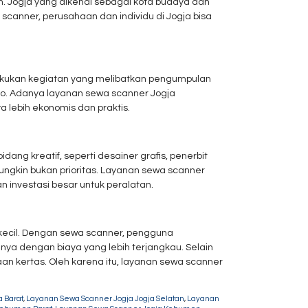
. Jogja yang dikenal sebagai kota budaya dan
anner, perusahaan dan individu di Jogja bisa
melakukan kegiatan yang melibatkan pengumpulan
uno. Adanya layanan sewa scanner Jogja
lebih ekonomis dan praktis.
dang kreatif, seperti desainer grafis, penerbit
ngkin bukan prioritas. Layanan sewa scanner
 investasi besar untuk peralatan.
a kecil. Dengan sewa scanner, pengguna
ya dengan biaya yang lebih terjangkau. Selain
aan kertas. Oleh karena itu, layanan sewa scanner
 Barat
,
Layanan Sewa Scanner Jogja Jogja Selatan
,
Layanan