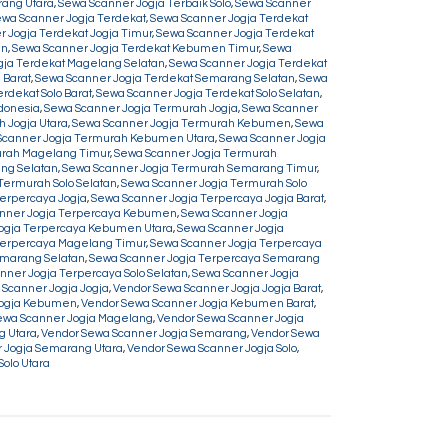
rang Utara
,
Sewa Scanner Jogja Terbaik Solo
,
Sewa Scanner
wa Scanner Jogja Terdekat
,
Sewa Scanner Jogja Terdekat
 Jogja Terdekat Jogja Timur
,
Sewa Scanner Jogja Terdekat
an
,
Sewa Scanner Jogja Terdekat Kebumen Timur
,
Sewa
gja Terdekat Magelang Selatan
,
Sewa Scanner Jogja Terdekat
 Barat
,
Sewa Scanner Jogja Terdekat Semarang Selatan
,
Sewa
rdekat Solo Barat
,
Sewa Scanner Jogja Terdekat Solo Selatan
,
donesia
,
Sewa Scanner Jogja Termurah Jogja
,
Sewa Scanner
 Jogja Utara
,
Sewa Scanner Jogja Termurah Kebumen
,
Sewa
Scanner Jogja Termurah Kebumen Utara
,
Sewa Scanner Jogja
urah Magelang Timur
,
Sewa Scanner Jogja Termurah
ng Selatan
,
Sewa Scanner Jogja Termurah Semarang Timur
,
Termurah Solo Selatan
,
Sewa Scanner Jogja Termurah Solo
erpercaya Jogja
,
Sewa Scanner Jogja Terpercaya Jogja Barat
,
nner Jogja Terpercaya Kebumen
,
Sewa Scanner Jogja
ogja Terpercaya Kebumen Utara
,
Sewa Scanner Jogja
Terpercaya Magelang Timur
,
Sewa Scanner Jogja Terpercaya
emarang Selatan
,
Sewa Scanner Jogja Terpercaya Semarang
nner Jogja Terpercaya Solo Selatan
,
Sewa Scanner Jogja
Scanner Jogja Jogja
,
Vendor Sewa Scanner Jogja Jogja Barat
,
Jogja Kebumen
,
Vendor Sewa Scanner Jogja Kebumen Barat
,
ewa Scanner Jogja Magelang
,
Vendor Sewa Scanner Jogja
g Utara
,
Vendor Sewa Scanner Jogja Semarang
,
Vendor Sewa
 Jogja Semarang Utara
,
Vendor Sewa Scanner Jogja Solo
,
olo Utara