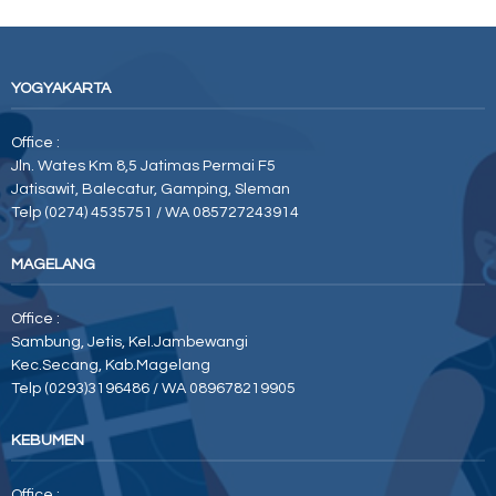
YOGYAKARTA
Office :
Jln. Wates Km 8,5 Jatimas Permai F5
Jatisawit, Balecatur, Gamping, Sleman
Telp (0274) 4535751 / WA 085727243914
MAGELANG
Office :
Sambung, Jetis, Kel.Jambewangi
Kec.Secang, Kab.Magelang
Telp (0293)3196486 / WA 089678219905
KEBUMEN
Office :