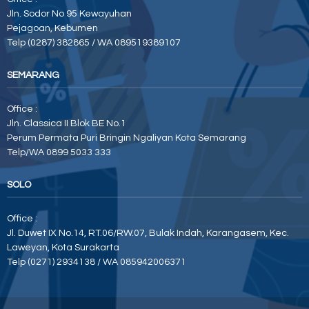
Jln. Sodor No 95 Kewayuhan
Pejagoan, Kebumen
Telp (0287) 382865 / WA 089519389107
SEMARANG
Office :
Jln. Classica II Blok BE No.1
Perum Permata Puri Bringin Ngaliyan Kota Semarang
Telp/WA 0899 5033 333
SOLO
Office :
Jl. Duwet IX No.14, RT.06/RW.07, Bulak Indah, Karangasem, Kec.
Laweyan, Kota Surakarta
Telp (0271) 2934138 / WA 085942006371