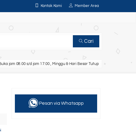
Kontak Kami
Member Area
Cari
uka jam 08.00 s/d jam 17.00 , Minggu & Hari Besar Tutup
Pesan via Whatsapp
i