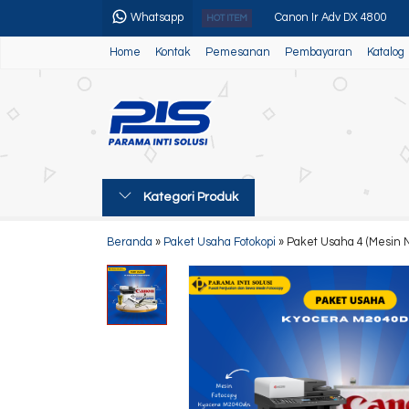
Whatsapp
Canon Ir Adv DX 4800
HOT ITEM
Home
Kontak
Pemesanan
Pembayaran
Katalog
Alat Pemotong Kertas
Paket Usaha 4 (Mesin Ne
Kyocera Ecosys M2040dn 
Paper Trimmer
Kategori Produk
Canon Ir 1643i/1643iF
Toner Super Gold MCM
Beranda
»
Paket Usaha Fotokopi
»
Paket Usaha 4 (Mesin 
Canon Ir Adv 3225/35/45