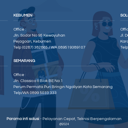
KEBUMEN
SOL
Office :
Offi
Jln. Sodor No 95 Kewayuhan
Jl. 
Pejagoan, Kebumen
Kar
Telp (0287) 382865 / WA 089519389107
Tel
SEMARANG
Office :
Jln. Classica II Blok BE No.1
Perum Permata Puri Bringin Ngaliyan Kota Semarang
Telp/WA 0899 5033 333
Parama inti solusi
- Pelayanan Cepat, Teknisi Berpengalaman
@2024