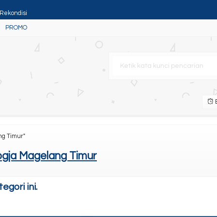
Rekondisi
PROMO
B
on
ng Timur"
gja Magelang Timur
gori ini.