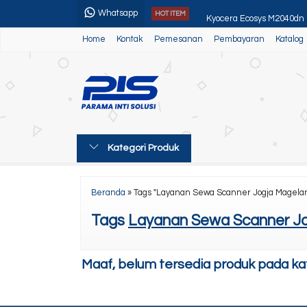
Whatsapp
Kyocera Ecosys M2040dn 
HOT ITEM
Home
Kontak
Pemesanan
Pembayaran
Katalog
Canon Ir 1643i/1643iF
Canon Ir 525iF II
Alat Pemotong Kertas
Paket Usaha 5
Kategori Produk
Toner Smart Original Can
Kyocera TasKalfa 2554ci
Beranda
»
Tags "Layanan Sewa Scanner Jogja Magela
Paket Usaha 3
Tags
Layanan Sewa Scanner Jo
Maaf, belum tersedia produk pada kate