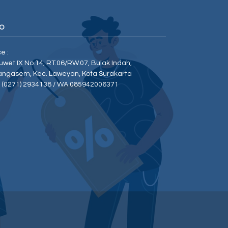
O
ce :
Duwet IX No.14, RT.06/RW.07, Bulak Indah,
angasem, Kec. Laweyan, Kota Surakarta
p (0271) 2934138 / WA 085942006371