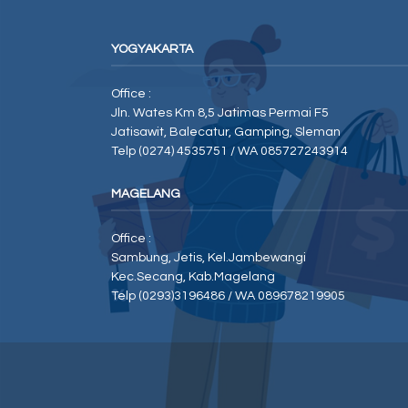
YOGYAKARTA
Office :
Jln. Wates Km 8,5 Jatimas Permai F5
Jatisawit, Balecatur, Gamping, Sleman
Telp (0274) 4535751 / WA 085727243914
MAGELANG
Office :
Sambung, Jetis, Kel.Jambewangi
Kec.Secang, Kab.Magelang
Telp (0293)3196486 / WA 089678219905