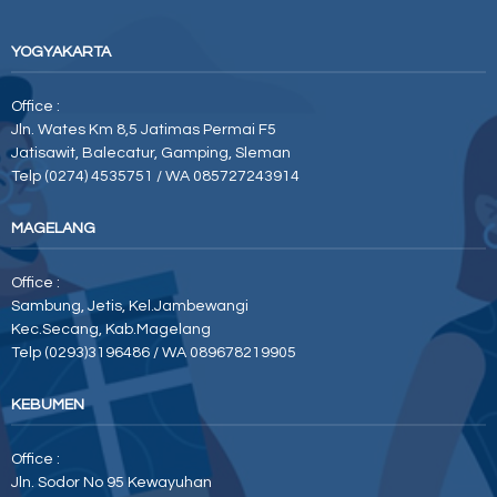
YOGYAKARTA
Office :
Jln. Wates Km 8,5 Jatimas Permai F5
Jatisawit, Balecatur, Gamping, Sleman
Telp (0274) 4535751 / WA 085727243914
MAGELANG
Office :
Sambung, Jetis, Kel.Jambewangi
Kec.Secang, Kab.Magelang
Telp (0293)3196486 / WA 089678219905
KEBUMEN
Office :
Jln. Sodor No 95 Kewayuhan