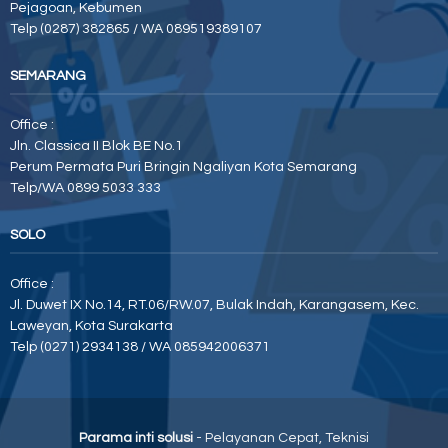
Pejagoan, Kebumen
Telp (0287) 382865 / WA 089519389107
SEMARANG
Office :
Jln. Classica II Blok BE No.1
Perum Permata Puri Bringin Ngaliyan Kota Semarang
Telp/WA 0899 5033 333
SOLO
Office :
Jl. Duwet IX No.14, RT.06/RW.07, Bulak Indah, Karangasem, Kec.
Laweyan, Kota Surakarta
Telp (0271) 2934138 / WA 085942006371
Parama inti solusi
- Pelayanan Cepat, Teknisi