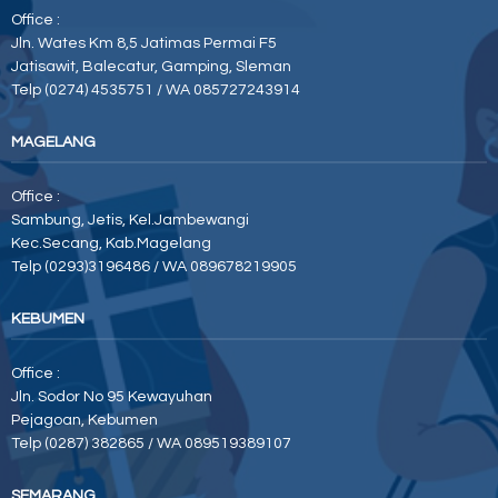
Office :
Jln. Wates Km 8,5 Jatimas Permai F5
Jatisawit, Balecatur, Gamping, Sleman
Telp (0274) 4535751 / WA 085727243914
MAGELANG
Office :
Sambung, Jetis, Kel.Jambewangi
Kec.Secang, Kab.Magelang
Telp (0293)3196486 / WA 089678219905
KEBUMEN
Office :
Jln. Sodor No 95 Kewayuhan
Pejagoan, Kebumen
Telp (0287) 382865 / WA 089519389107
SEMARANG