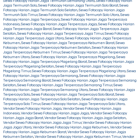
Sewa Fotocopy Harian Jogja Termurah Semarang Utara
,
Sewa Fotocopy Harian
Jogja Termurah Solo
,
Sewa Fotocopy Harian Jogja Termurah Solo Barat
,
Sewa
Fotocopy Harian Jogja Termurah Solo Selatan
,
Sewa Fotocopy Harian Jogja
Termurah Solo Timur
,
Sewa Fotocopy Harian Jogja Termurah Solo Utara
,
Sewa
Fotocopy Harian Jogja Terpercaya
,
Sewa Fotocopy Harian Jogja Terpercaya
Indonesia
,
Sewa Fotocopy Harian Jogja Terpercaya Jogja
,
Sewa Fotocopy Harian
Jogja Terpercaya Jogja Barat
,
Sewa Fotocopy Harian Jogja Terpercaya Jogja
Selatan
,
Sewa Fotocopy Harian Jogja Terpercaya Jogja Timur
,
Sewa Fotocopy
Harian Jogja Terpercaya Jogja Utara
,
Sewa Fotocopy Harian Jogja Terpercaya
Kebumen
,
Sewa Fotocopy Harian Jogja Terpercaya Kebumen Barat
,
Sewa
Fotocopy Harian Jogja Terpercaya Kebumen Selatan
,
Sewa Fotocopy Harian
Jogja Terpercaya Kebumen Timur
,
Sewa Fotocopy Harian Jogja Terpercaya
Kebumen Utara
,
Sewa Fotocopy Harian Jogja Terpercaya Magelang
,
Sewa
Fotocopy Harian Jogja Terpercaya Magelang Barat
,
Sewa Fotocopy Harian Jogja
Terpercaya Magelang Selatan
,
Sewa Fotocopy Harian Jogja Terpercaya
Magelang Timur
,
Sewa Fotocopy Harian Jogja Terpercaya Magelang Utara
,
Sewa
Fotocopy Harian Jogja Terpercaya Semarang
,
Sewa Fotocopy Harian Jogja
Terpercaya Semarang Barat
,
Sewa Fotocopy Harian Jogja Terpercaya Semarang
Selatan
,
Sewa Fotocopy Harian Jogja Terpercaya Semarang Timur
,
Sewa
Fotocopy Harian Jogja Terpercaya Semarang Utara
,
Sewa Fotocopy Harian Jogja
Terpercaya Solo
,
Sewa Fotocopy Harian Jogja Terpercaya Solo Barat
,
Sewa
Fotocopy Harian Jogja Terpercaya Solo Selatan
,
Sewa Fotocopy Harian Jogja
Terpercaya Solo Timur
,
Sewa Fotocopy Harian Jogja Terpercaya Solo Utara
,
Vendor Sewa Fotocopy Harian Jogja
,
Vendor Sewa Fotocopy Harian Jogja
Indonesia
,
Vendor Sewa Fotocopy Harian Jogja Jogja
,
Vendor Sewa Fotocopy
Harian Jogja Jogja Barat
,
Vendor Sewa Fotocopy Harian Jogja Jogja Selatan
,
Vendor Sewa Fotocopy Harian Jogja Jogja Timur
,
Vendor Sewa Fotocopy Harian
Jogja Jogja Utara
,
Vendor Sewa Fotocopy Harian Jogja Kebumen
,
Vendor Sewa
Fotocopy Harian Jogja Kebumen Barat
,
Vendor Sewa Fotocopy Harian Jogja
Kebumen Selatan
,
Vendor Sewa Fotocopy Harian Jogja Kebumen Timur
,
Vendor