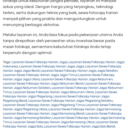
fotokopi untuk kebutuhan jangka pendek, layanan ini menjadi
solusi yang ideal. Dengan harga yang terjangkau, teknologi
terkini, serta dukungan teknis yang baik, sewa fotocopy harian
menjadi pilihan yang praktis dan menguntungkan untuk
menunjang berbagai aktivitas.
Melalui layanan ini, Anda bisa fokus pada pekerjaan utama Anda
tanpa direpotkan oleh perawatan atau investasi besar pada
mesin fotokopi, sementara kebutuhan fotokopi Anda tetap
terpenuhi dengan optimal.
Tags:
Layanan Sewa Fotocopy Harian Jogja
,
Layanan Sewa Fotocopy Harian Jogja
Indonesia
,
Layanan Sewa Fotocopy Harian Jogja Jogja
,
Layanan Sewa Fotocopy
Harian Jogja Jogja Barat
,
Layanan Sewa Fotocopy Harian Jogja Jogja Selatan
,
Layanan Sewa Fotocopy Harian Jogja Jogja Timur
,
Layanan Sewa Fotocopy
Harian Jogja Jogja Utara
,
Layanan Sewa Fotocopy Harian Jogja Kebumen
,
Layanan Sewa Fotocopy Harian Jogja Kebumen Barat
,
Layanan Sewa Fotocopy
Harian Jogja Kebumen Selatan
,
Layanan Sewa Fotocopy Harian Jogja Kebumen
Timur
,
Layanan Sewa Fotocopy Harian Jogja Kebumen Utara
,
Layanan Sewa
Fotocopy Harian Jogja Magelang
,
Layanan Sewa Fotocopy Harian Jogja
Magelang Barat
,
Layanan Sewa Fotocopy Harian Jogja Magelang Selatan
,
Layanan Sewa Fotocopy Harian Jogja Magelang Timur
,
Layanan Sewa Fotocopy
Harian Jogja Magelang Utara
,
Layanan Sewa Fotocopy Harian Jogja Semarang
,
Layanan Sewa Fotocopy Harian Jogja Semarang Barat
,
Layanan Sewa Fotocopy
Harian Jogja Semarang Selatan
,
Layanan Sewa Fotocopy Harian Jogja Semarang
Timur
,
Layanan Sewa Fotocopy Harian Jogja Semarang Utara
,
Layanan Sewa
Fotocopy Harian Jogja Solo
,
Layanan Sewa Fotocopy Harian Jogja Solo Barat
,