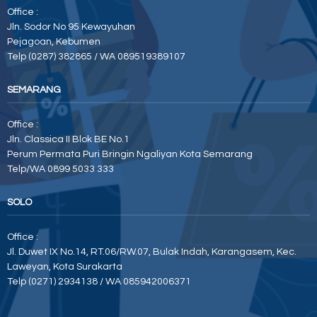
Office :
Jln. Sodor No 95 Kewayuhan
Pejagoan, Kebumen
Telp (0287) 382865 / WA 089519389107
SEMARANG
Office :
Jln. Classica II Blok BE No.1
Perum Permata Puri Bringin Ngaliyan Kota Semarang
Telp/WA 0899 5033 333
SOLO
Office :
Jl. Duwet IX No.14, RT.06/RW.07, Bulak Indah, Karangasem, Kec.
Laweyan, Kota Surakarta
Telp (0271) 2934138 / WA 085942006371