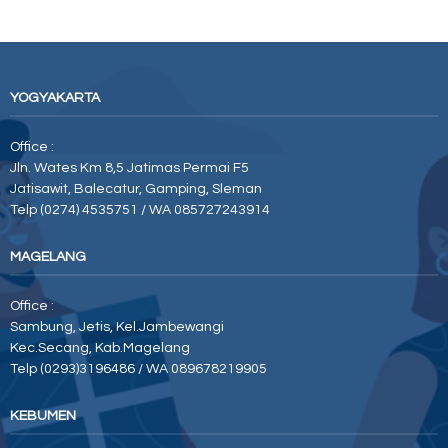
YOGYAKARTA
Office :
Jln. Wates Km 8,5 Jatimas Permai F5
Jatisawit, Balecatur, Gamping, Sleman
Telp (0274) 4535751 / WA 085727243914
MAGELANG
Office :
Sambung, Jetis, Kel.Jambewangi
Kec.Secang, Kab.Magelang
Telp (0293)3196486 / WA 089678219905
KEBUMEN