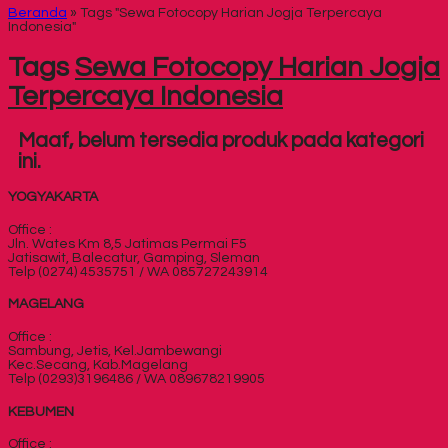
Beranda
»
Tags "Sewa Fotocopy Harian Jogja Terpercaya
Indonesia"
Tags
Sewa Fotocopy Harian Jogja
Terpercaya Indonesia
Maaf, belum tersedia produk pada kategori
ini.
YOGYAKARTA
Office :
Jln. Wates Km 8,5 Jatimas Permai F5
Jatisawit, Balecatur, Gamping, Sleman
Telp (0274) 4535751 / WA 085727243914
MAGELANG
Office :
Sambung, Jetis, Kel.Jambewangi
Kec.Secang, Kab.Magelang
Telp (0293)3196486 / WA 089678219905
KEBUMEN
Office :