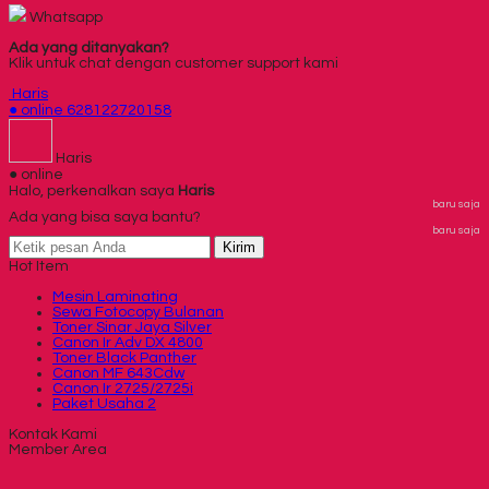
Whatsapp
Ada yang ditanyakan?
Klik untuk chat dengan customer support kami
Haris
● online
628122720158
Haris
● online
Halo, perkenalkan saya
Haris
baru saja
Ada yang bisa saya bantu?
baru saja
Kirim
Hot Item
Mesin Laminating
Sewa Fotocopy Bulanan
Toner Sinar Jaya Silver
Canon Ir Adv DX 4800
Toner Black Panther
Canon MF 643Cdw
Canon Ir 2725/2725i
Paket Usaha 2
Kontak Kami
Member Area