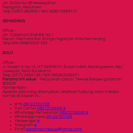
Jln. Sodor No 95 Kewayuhan
Pejagoan, Kebumen
Telp (0287) 382865 / WA 089519389107
SEMARANG
Office :
Jln. Classica II Blok BE No.1
Perum Permata Puri Bringin Ngaliyan Kota Semarang
Telp/WA 0899 5033 333
SOLO
Office :
Jl. Duwet IX No.14, RT.06/RW.07, Bulak Indah, Karangasem, Kec.
Laweyan, Kota Surakarta
Telp (0271) 2934138 / WA 085942006371
Parama inti solusi
- Pelayanan Cepat, Teknisi Berpengalaman
@2024
Kontak Kami
Apabila ada yang ditanyakan, silahkan hubungi kami melalui
kontak di bawah ini.
SMS
08122720158
Call Center
085727243914
Whatsapp
Pemesanan
085727243914
Whatsapp
Haris
08122720158
Messenger
#
Telegram
#
Email
paramaintisolusi@gmail.com