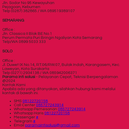
Jln. Sodor No 95 Kewayuhan
Pejagoan, Kebumen
Telp (0287) 382865 / WA 089519389107
SEMARANG
Office :
Jln. Classica II Blok BE No.1
Perum Permata Puri Bringin Ngaliyan Kota Semarang
Telp/WA 0899 5033 333
SOLO
Office :
Jl. Duwet IX No.14, RT.06/RW.07, Bulak Indah, Karangasem, Kec.
Laweyan, Kota Surakarta
Telp (0271) 2934138 / WA 085942006371
Parama inti solusi
- Pelayanan Cepat, Teknisi Berpengalaman
@2024
Kontak Kami
Apabila ada yang ditanyakan, silahkan hubungi kami melalui
kontak di bawah ini.
SMS
08122720158
Call Center
085727243914
Whatsapp
Pemesanan
085727243914
Whatsapp
Haris
08122720158
Messenger
#
Telegram
#
Email
paramaintisolusi@gmail.com