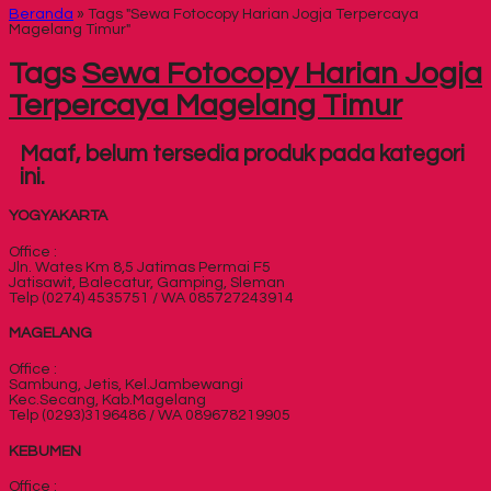
Beranda
»
Tags "Sewa Fotocopy Harian Jogja Terpercaya
Magelang Timur"
Tags
Sewa Fotocopy Harian Jogja
Terpercaya Magelang Timur
Maaf, belum tersedia produk pada kategori
ini.
YOGYAKARTA
Office :
Jln. Wates Km 8,5 Jatimas Permai F5
Jatisawit, Balecatur, Gamping, Sleman
Telp (0274) 4535751 / WA 085727243914
MAGELANG
Office :
Sambung, Jetis, Kel.Jambewangi
Kec.Secang, Kab.Magelang
Telp (0293)3196486 / WA 089678219905
KEBUMEN
Office :