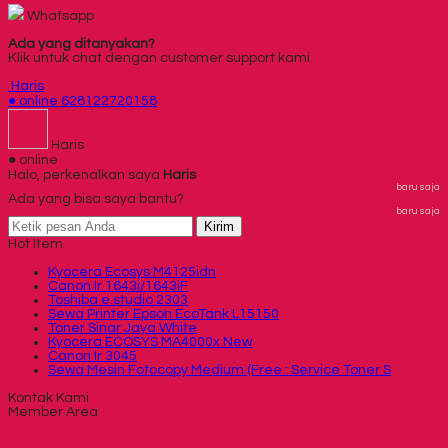
Whatsapp
Ada yang ditanyakan?
Klik untuk chat dengan customer support kami
Haris
● online
628122720158
Haris
● online
Halo, perkenalkan saya
Haris
baru saja
Ada yang bisa saya bantu?
baru saja
Kirim
Hot Item
Kyocera Ecosys M4125idn
Canon Ir 1643i/1643iF
Toshiba e.studio 2303
Sewa Printer Epson EcoTank L15150
Toner Sinar Jaya White
Kyocera ECOSYS MA4000x New
Canon Ir 3045
Sewa Mesin Fotocopy Medium (Free : Service Toner S
Kontak Kami
Member Area