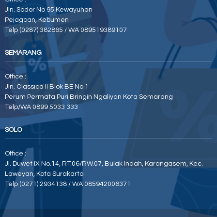
Jln. Sodor No 95 Kewayuhan
Pejagoan, Kebumen
Telp (0287) 382865 / WA 089519389107
SEMARANG
Office :
Jln. Classica II Blok BE No.1
Perum Permata Puri Bringin Ngaliyan Kota Semarang
Telp/WA 0899 5033 333
SOLO
Office :
Jl. Duwet IX No.14, RT.06/RW.07, Bulak Indah, Karangasem, Kec.
Laweyan, Kota Surakarta
Telp (0271) 2934138 / WA 085942006371