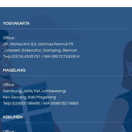
YOGYAKARTA
Office :
Jln. Wates Km 8,5 Jatimas Permai F5
Jatisawit, Balecatur, Gamping, Sleman
Telp (0274) 4535751 / WA 085727243914
MAGELANG
Office :
Sambung, Jetis, Kel.Jambewangi
Kec.Secang, Kab.Magelang
Telp (0293)3196486 / WA 089678219905
KEBUMEN
Office :