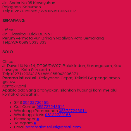
Jln. Sodor No 95 Kewayuhan
Pejagoan, Kebumen
Telp (0287) 382865 / WA 089519389107
SEMARANG
Office :
Jln. Classica II Blok BE No.1
Perum Permata Puri Bringin Ngaliyan Kota Semarang
Telp/WA 0899 5033 333
SOLO
Office :
Jl. Duwet IX No.14, RT.06/RW.07, Bulak Indah, Karangasem, Kec.
Laweyan, Kota Surakarta
Telp (0271) 2934138 / WA 085942006371
Parama inti solusi
- Pelayanan Cepat, Teknisi Berpengalaman
@2024
Kontak Kami
Apabila ada yang ditanyakan, silahkan hubungi kami melalui
kontak di bawah ini.
SMS
08122720158
Call Center
085727243914
Whatsapp
Pemesanan
085727243914
Whatsapp
Haris
08122720158
Messenger
#
Telegram
#
Email
paramaintisolusi@gmail.com