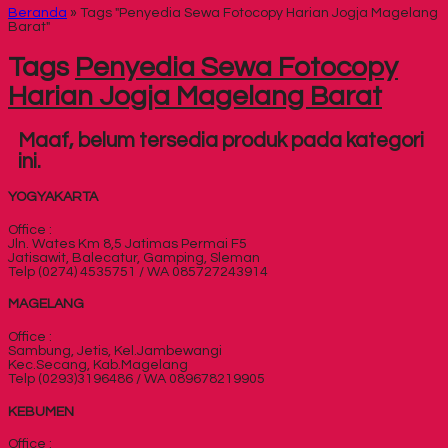
Beranda
»
Tags "Penyedia Sewa Fotocopy Harian Jogja Magelang
Barat"
Tags
Penyedia Sewa Fotocopy
Harian Jogja Magelang Barat
Maaf, belum tersedia produk pada kategori
ini.
YOGYAKARTA
Office :
Jln. Wates Km 8,5 Jatimas Permai F5
Jatisawit, Balecatur, Gamping, Sleman
Telp (0274) 4535751 / WA 085727243914
MAGELANG
Office :
Sambung, Jetis, Kel.Jambewangi
Kec.Secang, Kab.Magelang
Telp (0293)3196486 / WA 089678219905
KEBUMEN
Office :