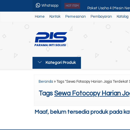
Whatsapp
Paket Usaha 4 (Mesin Ne
HOT ITEM
Home
Kontak
Pemesanan
Pembayaran
Katalog
Canon MF 643Cdw
Kyocera Ecosys M8130cid
Canon Ir Adv 4235/45
Kyocera Ecosys M2040dn 
Kategori Produk
Toner Black Panther
Canon Ir Adv 4035/45/51
Beranda
»
Tags "Sewa Fotocopy Harian Jogja Terdekat 
Sewa Mesin Fotocopy Por
Tags
Sewa Fotocopy Harian Jog
Maaf, belum tersedia produk pada kate