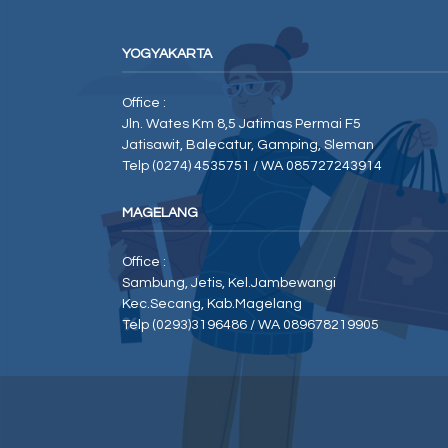
YOGYAKARTA
Office :
Jln. Wates Km 8,5 Jatimas Permai F5
Jatisawit, Balecatur, Gamping, Sleman
Telp (0274) 4535751 / WA 085727243914
MAGELANG
Office :
Sambung, Jetis, Kel.Jambewangi
Kec.Secang, Kab.Magelang
Telp (0293)3196486 / WA 089678219905