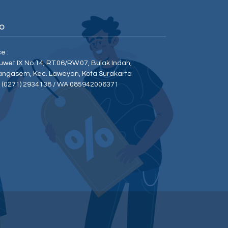
O
ce :
Duwet IX No.14, RT.06/RW.07, Bulak Indah,
angasem, Kec. Laweyan, Kota Surakarta
p (0271) 2934138 / WA 085942006371