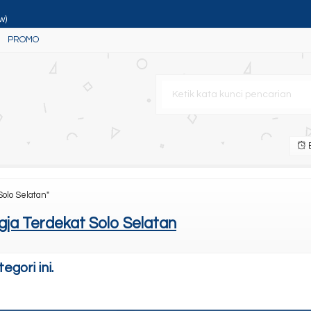
w)
PROMO
n
Rekondisi
B
Solo Selatan"
table
ja Terdekat Solo Selatan
gori ini.