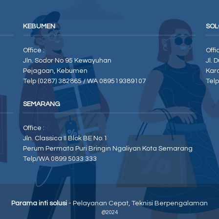
KEBUMEN
SOL
Office :
Offi
Jln. Sodor No 95 Kewayuhan
Jl. 
Pejagoan, Kebumen
Kar
Telp (0287) 382865 / WA 089519389107
Tel
SEMARANG
Office :
Jln. Classica II Blok BE No.1
Perum Permata Puri Bringin Ngaliyan Kota Semarang
Telp/WA 0899 5033 333
Parama inti solusi
- Pelayanan Cepat, Teknisi Berpengalaman
@2024