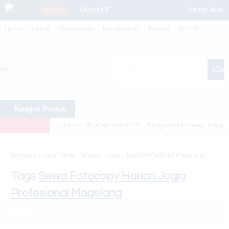
Canon MF
Kontak Kami
HOT ITEM
Home
Kontak
Pemesanan
Pembayaran
Katalog
PROMO
Whatsapp
244dw
Member Area
Paket Usaha 4
Cari
(Mesin New)
Canon Ir
Kategori Produk
2725/2725i
Buka jam 08.00 s/d jam 17.00 , Minggu & Hari Besar Tutup
Sewa Fotocopy
Bulanan
Beranda
»
Tags "Sewa Fotocopy Harian Jogja Profesional Magelang"
Sewa Printer
Tags
Sewa Fotocopy Harian Jogja
Profesional Magelang
Epson EcoTank
L15150