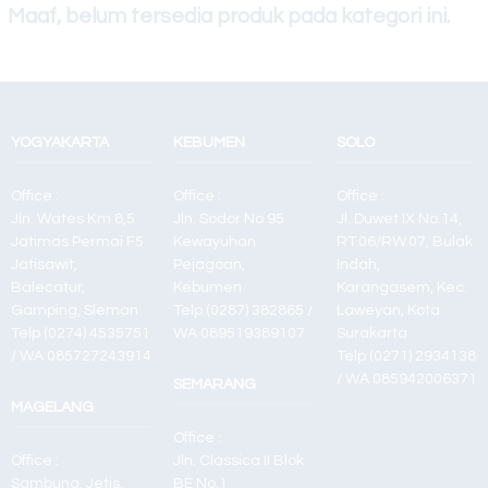
Maaf, belum tersedia produk pada kategori ini.
Toner Grade A
Toshiba e.studio
2303
YOGYAKARTA
KEBUMEN
SOLO
Canon Maxify
GX4070
Office :
Office :
Office :
Jln. Wates Km 8,5
Jln. Sodor No 95
Jl. Duwet IX No.14,
Jatimas Permai F5
Kewayuhan
RT.06/RW.07, Bulak
Jatisawit,
Pejagoan,
Indah,
Balecatur,
Kebumen
Karangasem, Kec.
Gamping, Sleman
Telp (0287) 382865 /
Laweyan, Kota
Telp (0274) 4535751
WA 089519389107
Surakarta
/ WA 085727243914
Telp (0271) 2934138
/ WA 085942006371
SEMARANG
MAGELANG
Office :
Office :
Jln. Classica II Blok
Sambung, Jetis,
BE No.1