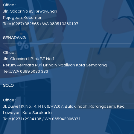
Office :
Jln. Sodor No 95 Kewayuhan
Pejagoan, Kebumen
Telp (0287) 382865 / WA 089519389107
SEMARANG
Office :
Jln. Classica II Blok BE No.1
Perum Permata Puri Bringin Ngaliyan Kota Semarang
Telp/WA 0899 5033 333
SOLO
Office :
Jl. Duwet IX No.14, RT.06/RW.07, Bulak Indah, Karangasem, Kec.
Laweyan, Kota Surakarta
Telp (0271) 2934138 / WA 085942006371