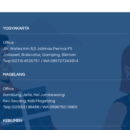
YOGYAKARTA
Office :
Jln. Wates Km 8,5 Jatimas Permai F5
Jatisawit, Balecatur, Gamping, Sleman
Telp (0274) 4535751 / WA 085727243914
MAGELANG
Office :
Sambung, Jetis, Kel.Jambewangi
Kec.Secang, Kab.Magelang
Telp (0293)3196486 / WA 089678219905
KEBUMEN