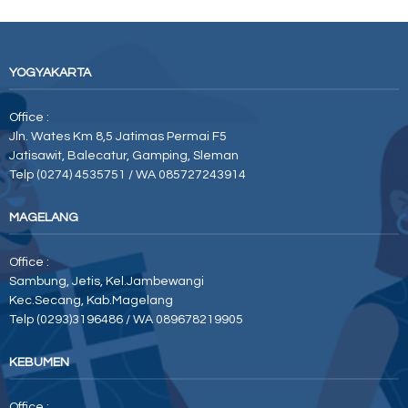
YOGYAKARTA
Office :
Jln. Wates Km 8,5 Jatimas Permai F5
Jatisawit, Balecatur, Gamping, Sleman
Telp (0274) 4535751 / WA 085727243914
MAGELANG
Office :
Sambung, Jetis, Kel.Jambewangi
Kec.Secang, Kab.Magelang
Telp (0293)3196486 / WA 089678219905
KEBUMEN
Office :