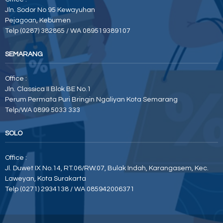
Jln. Sodor No 95 Kewayuhan
Pejagoan, Kebumen
Telp (0287) 382865 / WA 089519389107
SEMARANG
Office :
Jln. Classica II Blok BE No.1
Perum Permata Puri Bringin Ngaliyan Kota Semarang
Telp/WA 0899 5033 333
SOLO
Office :
Jl. Duwet IX No.14, RT.06/RW.07, Bulak Indah, Karangasem, Kec.
Laweyan, Kota Surakarta
Telp (0271) 2934138 / WA 085942006371