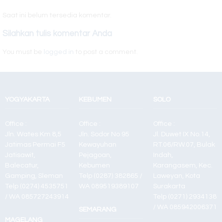
Kyocera Ecosys
Saat ini belum tersedia komentar.
M8130cidn
Silahkan tulis komentar Anda
Toner Black
You must be
logged in
to post a comment.
Panther
YOGYAKARTA
KEBUMEN
SOLO
Office :
Office :
Office :
Jln. Wates Km 8,5
Jln. Sodor No 95
Jl. Duwet IX No.14,
Jatimas Permai F5
Kewayuhan
RT.06/RW.07, Bulak
Jatisawit,
Pejagoan,
Indah,
Balecatur,
Kebumen
Karangasem, Kec.
Gamping, Sleman
Telp (0287) 382865 /
Laweyan, Kota
Telp (0274) 4535751
WA 089519389107
Surakarta
/ WA 085727243914
Telp (0271) 2934138
/ WA 085942006371
SEMARANG
MAGELANG