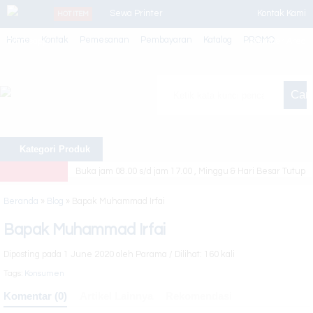
Sewa Printer
Kontak Kami
HOT ITEM
Home
Kontak
Pemesanan
Pembayaran
Katalog
PROMO
Whatsapp
Bulanan
Member Area
Canon Ir Adv
Cari
4235/45
Canon Ir 525iF II
Kategori Produk
Toner Super
Buka jam 08.00 s/d jam 17.00 , Minggu & Hari Besar Tutup
Gold MCM
Beranda
»
Blog
»
Bapak Muhammad Irfai
Canon Ir Adv
Bapak Muhammad Irfai
4225
Diposting pada 1 June 2020 oleh Parama / Dilihat: 160 kali
Toner Sinar
Tags:
Konsumen
Jaya White
Komentar (0)
Artikel Lainnya
Rekomendasi