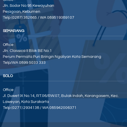
Jln. Sodor No 95 Kewayuhan
Pejagoan, Kebumen
Telp (0287) 382865 / WA 089519389107
SEMARANG
Office :
Jln. Classica II Blok BE No.1
Perum Permata Puri Bringin Ngaliyan Kota Semarang
Telp/WA 0899 5033 333
SOLO
Office :
Jl. Duwet IX No.14, RT.06/RW.07, Bulak Indah, Karangasem, Kec.
Laweyan, Kota Surakarta
Telp (0271) 2934138 / WA 085942006371