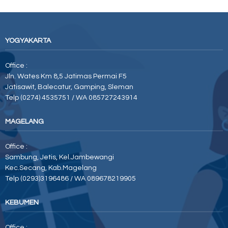
YOGYAKARTA
Office :
Jln. Wates Km 8,5 Jatimas Permai F5
Jatisawit, Balecatur, Gamping, Sleman
Telp (0274) 4535751 / WA 085727243914
MAGELANG
Office :
Sambung, Jetis, Kel.Jambewangi
Kec.Secang, Kab.Magelang
Telp (0293)3196486 / WA 089678219905
KEBUMEN
Office :