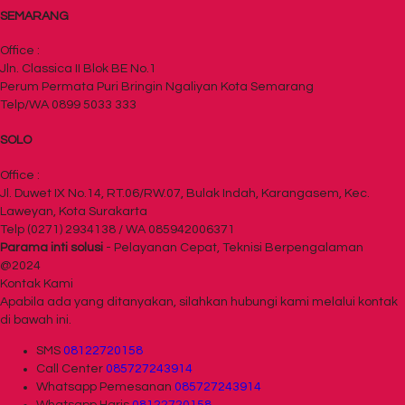
SEMARANG
Office :
Jln. Classica II Blok BE No.1
Perum Permata Puri Bringin Ngaliyan Kota Semarang
Telp/WA 0899 5033 333
SOLO
Office :
Jl. Duwet IX No.14, RT.06/RW.07, Bulak Indah, Karangasem, Kec.
Laweyan, Kota Surakarta
Telp (0271) 2934138 / WA 085942006371
Parama inti solusi
- Pelayanan Cepat, Teknisi Berpengalaman
@2024
Kontak Kami
Apabila ada yang ditanyakan, silahkan hubungi kami melalui kontak
di bawah ini.
SMS
08122720158
Call Center
085727243914
Whatsapp
Pemesanan
085727243914
Whatsapp
Haris
08122720158