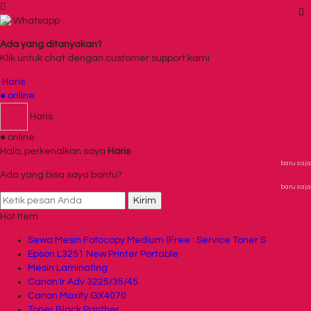
Whatsapp
Ada yang ditanyakan?
Klik untuk chat dengan customer support kami
Haris
● online
Haris
● online
Halo, perkenalkan saya
Haris
baru saja
Ada yang bisa saya bantu?
baru saja
Kirim
Hot Item
Sewa Mesin Fotocopy Medium (Free : Service Toner S
Epson L3251 New Printer Portable
Mesin Laminating
Canon Ir Adv 3225/35/45
Canon Maxify GX4070
Toner Black Panther