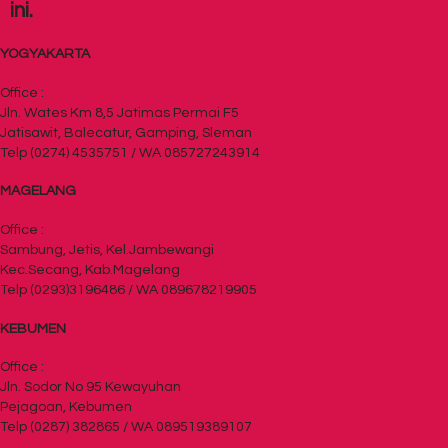
ini.
YOGYAKARTA
Office :
Jln. Wates Km 8,5 Jatimas Permai F5
Jatisawit, Balecatur, Gamping, Sleman
Telp (0274) 4535751 / WA 085727243914
MAGELANG
Office :
Sambung, Jetis, Kel.Jambewangi
Kec.Secang, Kab.Magelang
Telp (0293)3196486 / WA 089678219905
KEBUMEN
Office :
Jln. Sodor No 95 Kewayuhan
Pejagoan, Kebumen
Telp (0287) 382865 / WA 089519389107