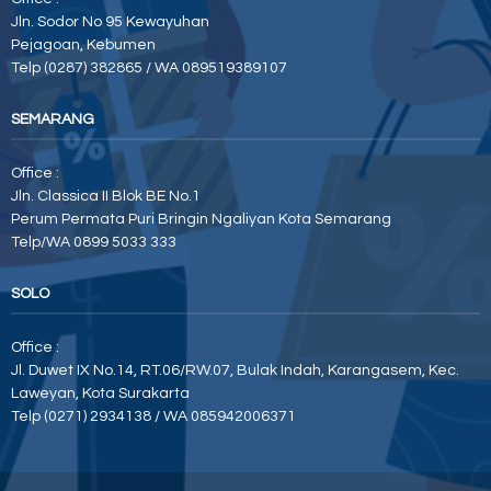
Jln. Sodor No 95 Kewayuhan
Pejagoan, Kebumen
Telp (0287) 382865 / WA 089519389107
SEMARANG
Office :
Jln. Classica II Blok BE No.1
Perum Permata Puri Bringin Ngaliyan Kota Semarang
Telp/WA 0899 5033 333
SOLO
Office :
Jl. Duwet IX No.14, RT.06/RW.07, Bulak Indah, Karangasem, Kec.
Laweyan, Kota Surakarta
Telp (0271) 2934138 / WA 085942006371