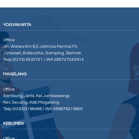
YOGYAKARTA
Office :
Jln. Wates Km 8,5 Jatimas Permai F5
Jatisawit, Balecatur, Gamping, Sleman
Telp (0274) 4535751 / WA 085727243914
MAGELANG
Office :
Sambung, Jetis, Kel.Jambewangi
Kec.Secang, Kab.Magelang
Telp (0293)3196486 / WA 089678219905
KEBUMEN
Office :