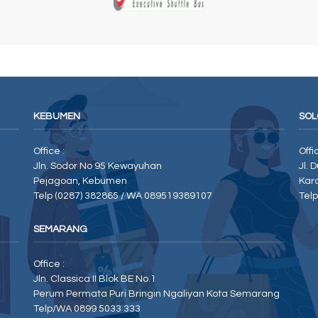
KEBUMEN
SOL
Office :
Offi
Jln. Sodor No 95 Kewayuhan
Jl. 
Pejagoan, Kebumen
Kar
Telp (0287) 382865 / WA 089519389107
Tel
SEMARANG
Office :
Jln. Classica II Blok BE No.1
Perum Permata Puri Bringin Ngaliyan Kota Semarang
Telp/WA 0899 5033 333