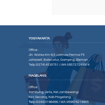
YOGYAKARTA
Office :
Jln. Wates Km 8,5 Jatimas Permai F5
Jatisawit, Balecatur, Gamping, Sleman
Telp (0274) 4535751 / WA 085727243914
MAGELANG
Office :
Sambung, Jetis, Kel.Jambewangi
Kec.Secang, Kab.Magelang
Telp (0293)3196486 / WA 089678219905