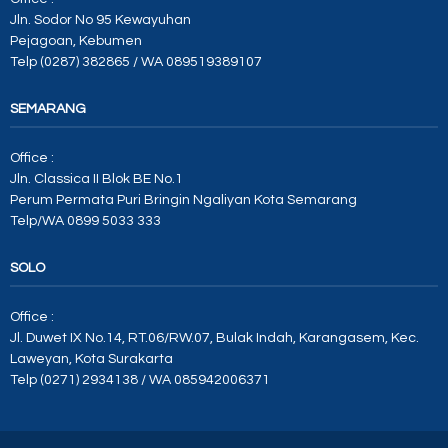
Jln. Sodor No 95 Kewayuhan
Pejagoan, Kebumen
Telp (0287) 382865 / WA 089519389107
SEMARANG
Office :
Jln. Classica II Blok BE No.1
Perum Permata Puri Bringin Ngaliyan Kota Semarang
Telp/WA 0899 5033 333
SOLO
Office :
Jl. Duwet IX No.14, RT.06/RW.07, Bulak Indah, Karangasem, Kec.
Laweyan, Kota Surakarta
Telp (0271) 2934138 / WA 085942006371