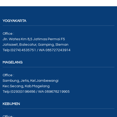
YOGYAKARTA
Office :
Jln. Wates Km 8,5 Jatimas Permai F5
Jatisawit, Balecatur, Gamping, Sleman
Telp (0274) 4535751 / WA 085727243914
MAGELANG
Office :
Sambung, Jetis, Kel.Jambewangi
Kec.Secang, Kab.Magelang
Telp (0293)3196486 / WA 089678219905
KEBUMEN
Office :