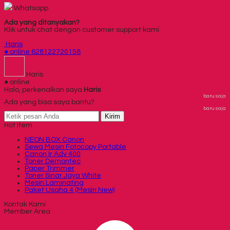
Whatsapp
Ada yang ditanyakan?
Klik untuk chat dengan customer support kami
Haris
● online
628122720158
Haris
● online
Halo, perkenalkan saya
Haris
baru saja
Ada yang bisa saya bantu?
baru saja
Kirim
Hot Item
NEON BOX Canon
Sewa Mesin Fotocopy Portable
Canon Ir Adv 400
Toner Demontec
Paper Trimmer
Toner Sinar Jaya White
Mesin Laminating
Paket Usaha 4 (Mesin New)
Kontak Kami
Member Area