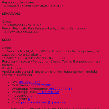
Pejagoan, Kebumen
Telp (0287) 382865 / WA 089519389107
SEMARANG
Office :
Jln. Classica II Blok BE No.1
Perum Permata Puri Bringin Ngaliyan Kota Semarang
Telp/WA 0899 5033 333
SOLO
Office :
Jl. Duwet IX No.14, RT.06/RW.07, Bulak Indah, Karangasem, Kec.
Laweyan, Kota Surakarta
Telp (0271) 2934138 / WA 085942006371
Parama inti solusi
- Pelayanan Cepat, Teknisi Berpengalaman
@2024
Kontak Kami
Apabila ada yang ditanyakan, silahkan hubungi kami melalui
kontak di bawah ini.
SMS
08122720158
Call Center
085727243914
Whatsapp
Pemesanan
085727243914
Whatsapp
Haris
08122720158
Messenger
#
Telegram
#
Email
paramaintisolusi@gmail.com