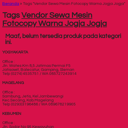
Beranda
»
Tags "Vendor Sewa Mesin Fotocopy Warna Jogja Jogja"
Tags
Vendor Sewa Mesin
Fotocopy Warna Jogja Jogja
Maaf, belum tersedia produk pada kategori
ini.
YOGYAKARTA
Office :
Jln. Wates Km 8,5 Jatimas Permai F5
Jatisawit, Balecatur, Gamping, Sleman
Telp (0274) 4535751 / WA 085727243914
MAGELANG
Office :
Sambung, Jetis, Kel.Jambewangi
Kec.Secang, Kab.Magelang
Telp (0293)3196486 / WA 089678219905
KEBUMEN
Office :
Jln. Sodor No 95 Kewayuhan