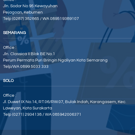
Jln. Sodor No 95 Kewayuhan
Pejagoan, Kebumen
Telp (0287) 382865 / WA 089519389107
SEMARANG
Office :
Jln. Classica II Blok BE No.1
Perum Permata Puri Bringin Ngaliyan Kota Semarang
Telp/WA 0899 5033 333
SOLO
Office :
Jl. Duwet IX No.14, RT.06/RW.07, Bulak Indah, Karangasem, Kec.
Laweyan, Kota Surakarta
Telp (0271) 2934138 / WA 085942006371