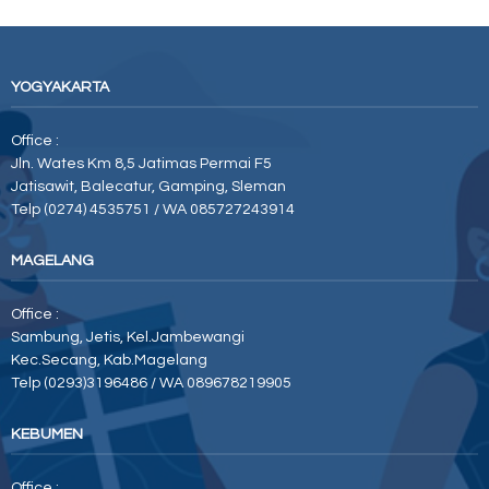
YOGYAKARTA
Office :
Jln. Wates Km 8,5 Jatimas Permai F5
Jatisawit, Balecatur, Gamping, Sleman
Telp (0274) 4535751 / WA 085727243914
MAGELANG
Office :
Sambung, Jetis, Kel.Jambewangi
Kec.Secang, Kab.Magelang
Telp (0293)3196486 / WA 089678219905
KEBUMEN
Office :