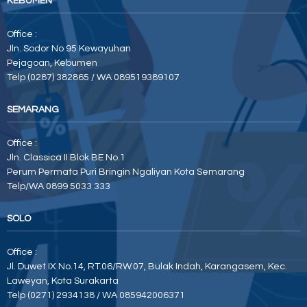
KEBUMEN
Office :
Jln. Sodor No 95 Kewayuhan
Pejagoan, Kebumen
Telp (0287) 382865 / WA 089519389107
SEMARANG
Office :
Jln. Classica II Blok BE No.1
Perum Permata Puri Bringin Ngaliyan Kota Semarang
Telp/WA 0899 5033 333
SOLO
Office :
Jl. Duwet IX No.14, RT.06/RW.07, Bulak Indah, Karangasem, Kec.
Laweyan, Kota Surakarta
Telp (0271) 2934138 / WA 085942006371