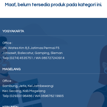
Maaf, belum tersedia produk pada kategori ini.
YOGYAKARTA
Office :
Jln. Wates Km 8,5 Jatimas Permai F5
Jatisawit, Balecatur, Gamping, Sleman
Telp (0274) 4535751 / WA 085727243914
MAGELANG
Office :
Sambung, Jetis, Kel.Jambewangi
Kec.Secang, Kab.Magelang
Telp (0293)3196486 / WA 089678219905