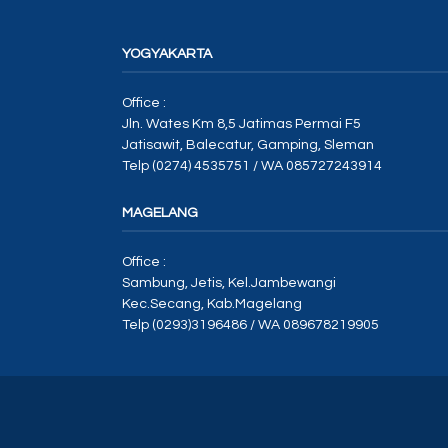
YOGYAKARTA
Office :
Jln. Wates Km 8,5 Jatimas Permai F5
Jatisawit, Balecatur, Gamping, Sleman
Telp (0274) 4535751 / WA 085727243914
MAGELANG
Office :
Sambung, Jetis, Kel.Jambewangi
Kec.Secang, Kab.Magelang
Telp (0293)3196486 / WA 089678219905