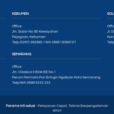
KEBUMEN
SOL
Office :
Offi
Jln. Sodor No 95 Kewayuhan
Jl. 
Pejagoan, Kebumen
Kar
Telp (0287) 382865 / WA 089519389107
Tel
SEMARANG
Office :
Jln. Classica II Blok BE No.1
Perum Permata Puri Bringin Ngaliyan Kota Semarang
Telp/WA 0899 5033 333
Parama inti solusi
- Pelayanan Cepat, Teknisi Berpengalaman
@2024