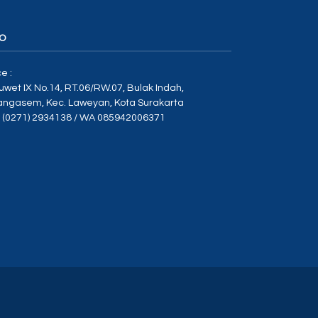
O
ce :
Duwet IX No.14, RT.06/RW.07, Bulak Indah,
angasem, Kec. Laweyan, Kota Surakarta
p (0271) 2934138 / WA 085942006371