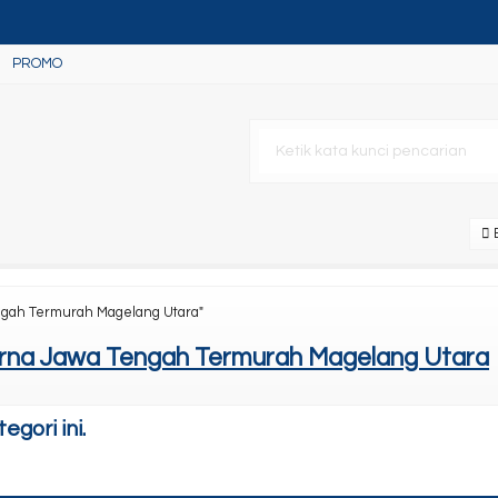
PROMO
ank L15150
B
ngah Termurah Magelang Utara"
rna Jawa Tengah Termurah Magelang Utara
gori ini.