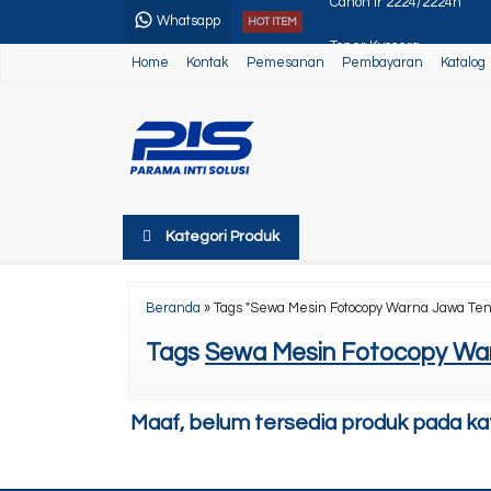
Whatsapp
HOT ITEM
Toner Kyocera
Home
Kontak
Pemesanan
Pembayaran
Katalog
Paket Usaha 2
Sewa Printer Epson EcoT
Alat Pemotong Kertas
Canon Ir Adv 4035/45/51
Kategori Produk
Paper Trimmer
Canon Ir Adv DX 4800
Beranda
»
Tags "Sewa Mesin Fotocopy Warna Jawa Te
Canon Ir 2224/2224n
Tags
Sewa Mesin Fotocopy Wa
Maaf, belum tersedia produk pada kate