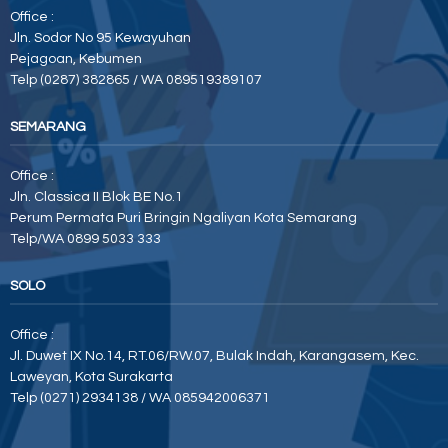
Office :
Jln. Sodor No 95 Kewayuhan
Pejagoan, Kebumen
Telp (0287) 382865 / WA 089519389107
SEMARANG
Office :
Jln. Classica II Blok BE No.1
Perum Permata Puri Bringin Ngaliyan Kota Semarang
Telp/WA 0899 5033 333
SOLO
Office :
Jl. Duwet IX No.14, RT.06/RW.07, Bulak Indah, Karangasem, Kec.
Laweyan, Kota Surakarta
Telp (0271) 2934138 / WA 085942006371