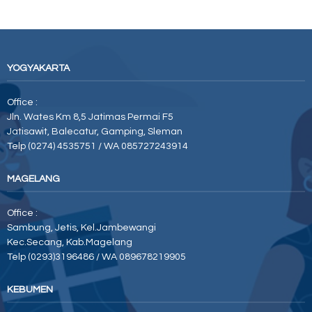
YOGYAKARTA
Office :
Jln. Wates Km 8,5 Jatimas Permai F5
Jatisawit, Balecatur, Gamping, Sleman
Telp (0274) 4535751 / WA 085727243914
MAGELANG
Office :
Sambung, Jetis, Kel.Jambewangi
Kec.Secang, Kab.Magelang
Telp (0293)3196486 / WA 089678219905
KEBUMEN