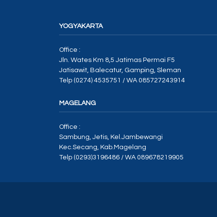
YOGYAKARTA
Office :
Jln. Wates Km 8,5 Jatimas Permai F5
Jatisawit, Balecatur, Gamping, Sleman
Telp (0274) 4535751 / WA 085727243914
MAGELANG
Office :
Sambung, Jetis, Kel.Jambewangi
Kec.Secang, Kab.Magelang
Telp (0293)3196486 / WA 089678219905