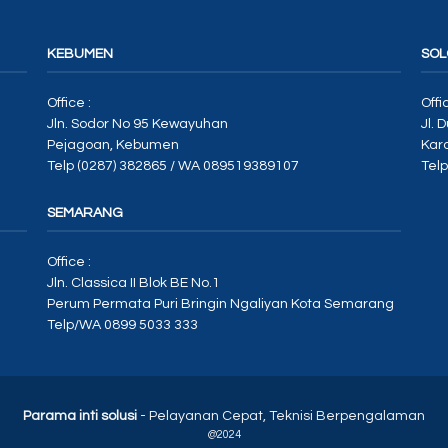
KEBUMEN
SOL
Office :
Offi
Jln. Sodor No 95 Kewayuhan
Jl. 
Pejagoan, Kebumen
Kar
Telp (0287) 382865 / WA 089519389107
Tel
SEMARANG
Office :
Jln. Classica II Blok BE No.1
Perum Permata Puri Bringin Ngaliyan Kota Semarang
Telp/WA 0899 5033 333
Parama inti solusi
- Pelayanan Cepat, Teknisi Berpengalaman
@2024