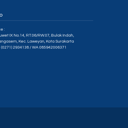
O
ce :
Duwet IX No.14, RT.06/RW.07, Bulak Indah,
angasem, Kec. Laweyan, Kota Surakarta
p (0271) 2934138 / WA 085942006371