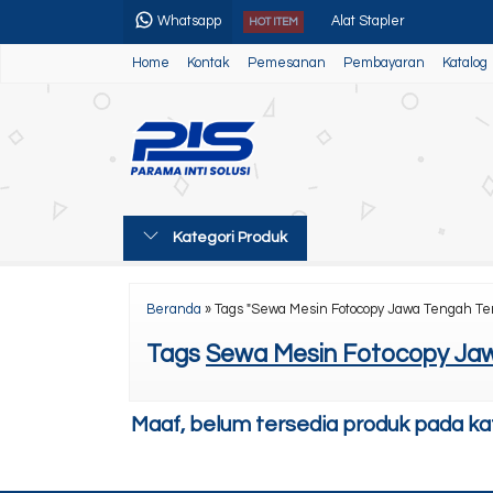
Whatsapp
Alat Stapler
HOT ITEM
Home
Kontak
Pemesanan
Pembayaran
Katalog
Paket Usaha 1
Canon Ir Adv 4035/45/51
Sewa Fotocopy Bulanan
Mesin Laminating
Kategori Produk
Canon Ir 525iF II
Canon Ir 2725/2725i
Beranda
»
Tags "Sewa Mesin Fotocopy Jawa Tengah T
Canon Ir Adv DX 4800
Tags
Sewa Mesin Fotocopy Ja
Maaf, belum tersedia produk pada kate