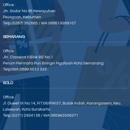
Office :
Jln. Sodor No 95 Kewayuhan
Pejagoan, Kebumen
Telp (0287) 382865 / WA 089519389107
SEMARANG
Office :
Jln. Classica II Blok BE No.1
Perum Permata Puri Bringin Ngaliyan Kota Semarang
Telp/WA 0899 5033 333
SOLO
Office :
Jl. Duwet IX No.14, RT.06/RW.07, Bulak Indah, Karangasem, Kec.
Laweyan, Kota Surakarta
Telp (0271) 2934138 / WA 085942006371