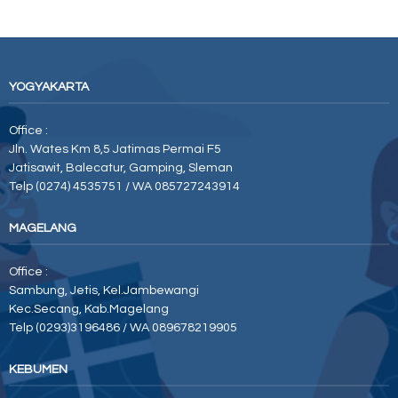
YOGYAKARTA
Office :
Jln. Wates Km 8,5 Jatimas Permai F5
Jatisawit, Balecatur, Gamping, Sleman
Telp (0274) 4535751 / WA 085727243914
MAGELANG
Office :
Sambung, Jetis, Kel.Jambewangi
Kec.Secang, Kab.Magelang
Telp (0293)3196486 / WA 089678219905
KEBUMEN