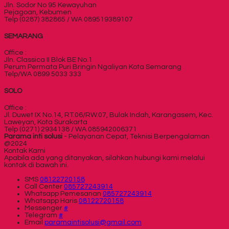
Jln. Sodor No 95 Kewayuhan
Pejagoan, Kebumen
Telp (0287) 382865 / WA 089519389107
SEMARANG
Office :
Jln. Classica II Blok BE No.1
Perum Permata Puri Bringin Ngaliyan Kota Semarang
Telp/WA 0899 5033 333
SOLO
Office :
Jl. Duwet IX No.14, RT.06/RW.07, Bulak Indah, Karangasem, Kec.
Laweyan, Kota Surakarta
Telp (0271) 2934138 / WA 085942006371
Parama inti solusi
- Pelayanan Cepat, Teknisi Berpengalaman
@2024
Kontak Kami
Apabila ada yang ditanyakan, silahkan hubungi kami melalui
kontak di bawah ini.
SMS
08122720158
Call Center
085727243914
Whatsapp
Pemesanan
085727243914
Whatsapp
Haris
08122720158
Messenger
#
Telegram
#
Email
paramaintisolusi@gmail.com