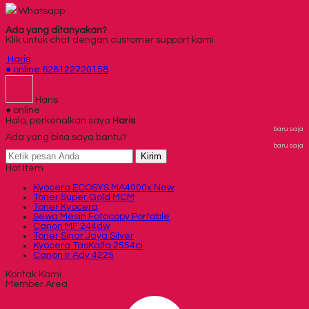
Whatsapp
Ada yang ditanyakan?
Klik untuk chat dengan customer support kami
Haris
● online
628122720158
Haris
● online
Halo, perkenalkan saya
Haris
baru saja
Ada yang bisa saya bantu?
baru saja
Kirim
Hot Item
Kyocera ECOSYS MA4000x New
Toner Super Gold MCM
Toner Kyocera
Sewa Mesin Fotocopy Portable
Canon MF 244dw
Toner Sinar Jaya Silver
Kyocera TasKalfa 2554ci
Canon Ir Adv 4225
Kontak Kami
Member Area