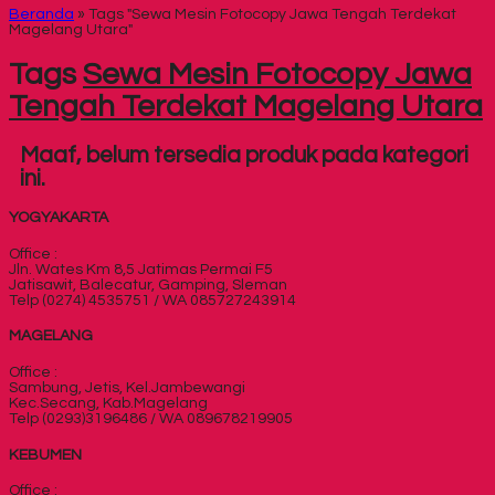
Beranda
»
Tags "Sewa Mesin Fotocopy Jawa Tengah Terdekat
Magelang Utara"
Tags
Sewa Mesin Fotocopy Jawa
Tengah Terdekat Magelang Utara
Maaf, belum tersedia produk pada kategori
ini.
YOGYAKARTA
Office :
Jln. Wates Km 8,5 Jatimas Permai F5
Jatisawit, Balecatur, Gamping, Sleman
Telp (0274) 4535751 / WA 085727243914
MAGELANG
Office :
Sambung, Jetis, Kel.Jambewangi
Kec.Secang, Kab.Magelang
Telp (0293)3196486 / WA 089678219905
KEBUMEN
Office :