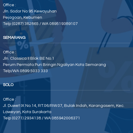
Office :
Jln. Sodor No 95 Kewayuhan
Pejagoan, Kebumen
Telp (0287) 382865 / WA 089519389107
SEMARANG
Office :
Jln. Classica II Blok BE No.1
Perum Permata Puri Bringin Ngaliyan Kota Semarang
Telp/WA 0899 5033 333
SOLO
Office :
Jl. Duwet IX No.14, RT.06/RW.07, Bulak Indah, Karangasem, Kec.
Laweyan, Kota Surakarta
Telp (0271) 2934138 / WA 085942006371