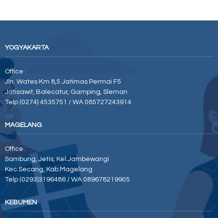
YOGYAKARTA
Office :
Jln. Wates Km 8,5 Jatimas Permai F5
Jatisawit, Balecatur, Gamping, Sleman
Telp (0274) 4535751 / WA 085727243914
MAGELANG
Office :
Sambung, Jetis, Kel.Jambewangi
Kec.Secang, Kab.Magelang
Telp (0293)3196486 / WA 089678219905
KEBUMEN