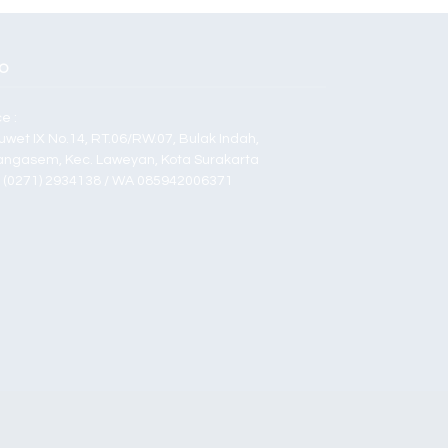
O
ce :
Duwet IX No.14, RT.06/RW.07, Bulak Indah,
angasem, Kec. Laweyan, Kota Surakarta
p (0271) 2934138 / WA 085942006371