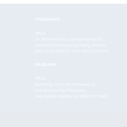
YOGYAKARTA
Office :
Jln. Wates Km 8,5 Jatimas Permai F5
Jatisawit, Balecatur, Gamping, Sleman
Telp (0274) 4535751 / WA 085727243914
MAGELANG
Office :
Sambung, Jetis, Kel.Jambewangi
Kec.Secang, Kab.Magelang
Telp (0293)3196486 / WA 089678219905