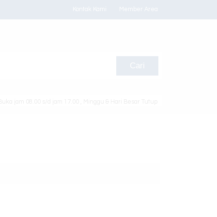
Kontak Kami
Member Area
Cari
Buka jam 08.00 s/d jam 17.00 , Minggu & Hari Besar Tutup