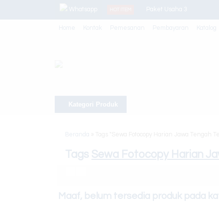
Whatsapp
Paket Usaha 3
HOT ITEM
Home
Kontak
Pemesanan
Pembayaran
Katalog
Alat Stapler
Canon Ir Adv 400
Toner Sinar Jaya Silver
Canon Ir Adv 3225/35/45
Kategori Produk
Toner Sinar Jaya White
Toner Super Gold MCM
Beranda
»
Tags "Sewa Fotocopy Harian Jawa Tengah 
Toner Demontec
Tags
Sewa Fotocopy Harian J
Maaf, belum tersedia produk pada kate