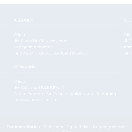
KEBUMEN
SOL
Office :
Offi
Jln. Sodor No 95 Kewayuhan
Jl. 
Pejagoan, Kebumen
Kar
Telp (0287) 382865 / WA 089519389107
Tel
SEMARANG
Office :
Jln. Classica II Blok BE No.1
Perum Permata Puri Bringin Ngaliyan Kota Semarang
Telp/WA 0899 5033 333
Parama inti solusi
- Pelayanan Cepat, Teknisi Berpengalaman