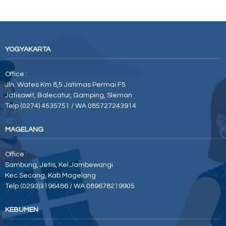
YOGYAKARTA
Office :
Jln. Wates Km 8,5 Jatimas Permai F5
Jatisawit, Balecatur, Gamping, Sleman
Telp (0274) 4535751 / WA 085727243914
MAGELANG
Office :
Sambung, Jetis, Kel.Jambewangi
Kec.Secang, Kab.Magelang
Telp (0293)3196486 / WA 089678219905
KEBUMEN