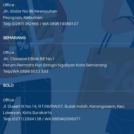
Office :
Jln. Sodor No 95 Kewayuhan
Pejagoan, Kebumen
Telp (0287) 382865 / WA 089519389107
SEMARANG
Office :
Jln. Classica II Blok BE No.1
Perum Permata Puri Bringin Ngaliyan Kota Semarang
Telp/WA 0899 5033 333
SOLO
Office :
Jl. Duwet IX No.14, RT.06/RW.07, Bulak Indah, Karangasem, Kec.
Laweyan, Kota Surakarta
Telp (0271) 2934138 / WA 085942006371