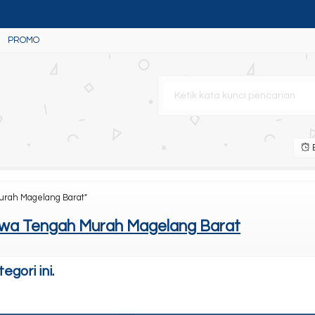
PROMO
n
B
urah Magelang Barat"
awa Tengah Murah Magelang Barat
gori ini.