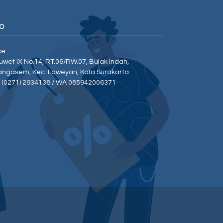
O
ce :
Duwet IX No.14, RT.06/RW.07, Bulak Indah,
angasem, Kec. Laweyan, Kota Surakarta
p (0271) 2934138 / WA 085942006371