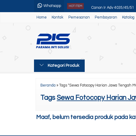
Whatsapp
Canon Ir Adv 4035/45/51
HOT ITEM
Home
Kontak
Pemesanan
Pembayaran
Katalog
Alat Pemotong Kertas
Kyocera Ecosys M4125idn
Canon Ir 525iF II
Kyocera Ecosys M8130cid
Kategori Produk
Alat Stapler
Toner Sinar Jaya Silver
Beranda
»
Tags "Sewa Fotocopy Harian Jawa Tengah M
Canon Ir Adv 400
Tags
Sewa Fotocopy Harian J
Maaf, belum tersedia produk pada kate