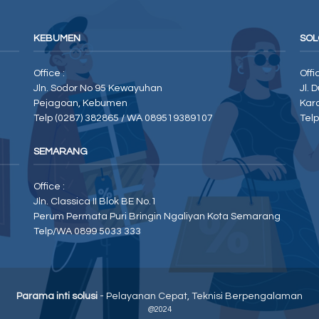
KEBUMEN
SOL
Office :
Offi
Jln. Sodor No 95 Kewayuhan
Jl. 
Pejagoan, Kebumen
Kar
Telp (0287) 382865 / WA 089519389107
Tel
SEMARANG
Office :
Jln. Classica II Blok BE No.1
Perum Permata Puri Bringin Ngaliyan Kota Semarang
Telp/WA 0899 5033 333
Parama inti solusi
- Pelayanan Cepat, Teknisi Berpengalaman
@2024