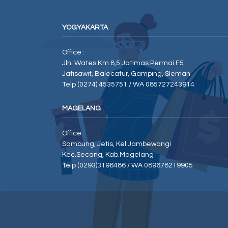
YOGYAKARTA
Office :
Jln. Wates Km 8,5 Jatimas Permai F5
Jatisawit, Balecatur, Gamping, Sleman
Telp (0274) 4535751 / WA 085727243914
MAGELANG
Office :
Sambung, Jetis, Kel.Jambewangi
Kec.Secang, Kab.Magelang
Telp (0293)3196486 / WA 089678219905