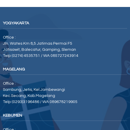
YOGYAKARTA
Office :
Jln. Wates Km 8,5 Jatimas Permai F5
Jatisawit, Balecatur, Gamping, Sleman
Telp (0274) 4535751 / WA 085727243914
MAGELANG
Office :
Sambung, Jetis, Kel.Jambewangi
Kec.Secang, Kab.Magelang
Telp (0293)3196486 / WA 089678219905
KEBUMEN
Office :