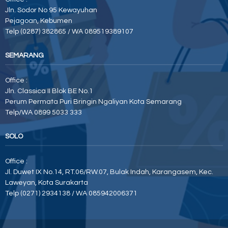
Jln. Sodor No 95 Kewayuhan
Pejagoan, Kebumen
Telp (0287) 382865 / WA 089519389107
SEMARANG
Office :
Jln. Classica II Blok BE No.1
Perum Permata Puri Bringin Ngaliyan Kota Semarang
Telp/WA 0899 5033 333
SOLO
Office :
Jl. Duwet IX No.14, RT.06/RW.07, Bulak Indah, Karangasem, Kec.
Laweyan, Kota Surakarta
Telp (0271) 2934138 / WA 085942006371