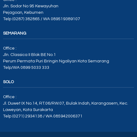
Jln. Sodor No 95 Kewayuhan
Pejagoan, Kebumen
Telp (0287) 382865 / WA 089519389107
SEMARANG
Office :
Jln. Classica II Blok BE No.1
Perum Permata Puri Bringin Ngaliyan Kota Semarang
Telp/WA 0899 5033 333
SOLO
Office :
Jl. Duwet IX No.14, RT.06/RW.07, Bulak Indah, Karangasem, Kec.
Laweyan, Kota Surakarta
Telp (0271) 2934138 / WA 085942006371