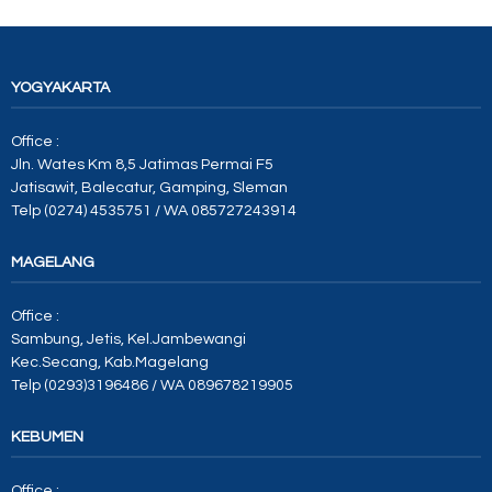
YOGYAKARTA
Office :
Jln. Wates Km 8,5 Jatimas Permai F5
Jatisawit, Balecatur, Gamping, Sleman
Telp (0274) 4535751 / WA 085727243914
MAGELANG
Office :
Sambung, Jetis, Kel.Jambewangi
Kec.Secang, Kab.Magelang
Telp (0293)3196486 / WA 089678219905
KEBUMEN
Office :