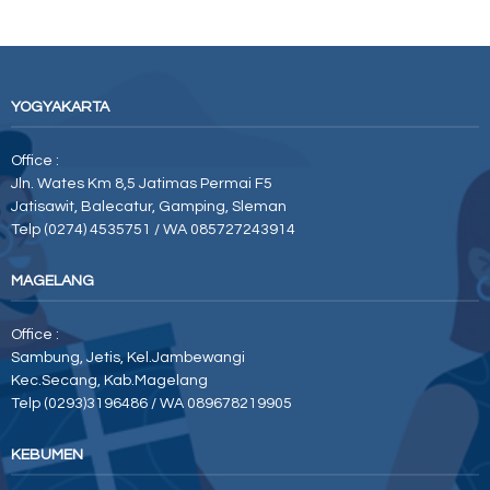
YOGYAKARTA
Office :
Jln. Wates Km 8,5 Jatimas Permai F5
Jatisawit, Balecatur, Gamping, Sleman
Telp (0274) 4535751 / WA 085727243914
MAGELANG
Office :
Sambung, Jetis, Kel.Jambewangi
Kec.Secang, Kab.Magelang
Telp (0293)3196486 / WA 089678219905
KEBUMEN