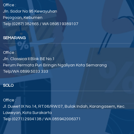
Office :
Jln. Sodor No 95 Kewayuhan
Pejagoan, Kebumen
Telp (0287) 382865 / WA 089519389107
SEMARANG
Office :
Jln. Classica II Blok BE No.1
Perum Permata Puri Bringin Ngaliyan Kota Semarang
Telp/WA 0899 5033 333
SOLO
Office :
Jl. Duwet IX No.14, RT.06/RW.07, Bulak Indah, Karangasem, Kec.
Laweyan, Kota Surakarta
Telp (0271) 2934138 / WA 085942006371