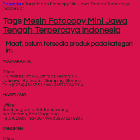
Beranda
»
Tags "Mesin Fotocopy Mini Jawa Tengah Terpercaya
Indonesia"
Tags
Mesin Fotocopy Mini Jawa
Tengah Terpercaya Indonesia
Maaf, belum tersedia produk pada kategori
ini.
YOGYAKARTA
Office :
Jln. Wates Km 8,5 Jatimas Permai F5
Jatisawit, Balecatur, Gamping, Sleman
Telp (0274) 4535751 / WA 085727243914
MAGELANG
Office :
Sambung, Jetis, Kel.Jambewangi
Kec.Secang, Kab.Magelang
Telp (0293)3196486 / WA 089678219905
KEBUMEN
Office :