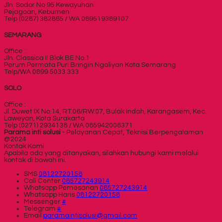
Jln. Sodor No 95 Kewayuhan
Pejagoan, Kebumen
Telp (0287) 382865 / WA 089519389107
SEMARANG
Office :
Jln. Classica II Blok BE No.1
Perum Permata Puri Bringin Ngaliyan Kota Semarang
Telp/WA 0899 5033 333
SOLO
Office :
Jl. Duwet IX No.14, RT.06/RW.07, Bulak Indah, Karangasem, Kec.
Laweyan, Kota Surakarta
Telp (0271) 2934138 / WA 085942006371
Parama inti solusi
- Pelayanan Cepat, Teknisi Berpengalaman
@2024
Kontak Kami
Apabila ada yang ditanyakan, silahkan hubungi kami melalui
kontak di bawah ini.
SMS
08122720158
Call Center
085727243914
Whatsapp
Pemesanan
085727243914
Whatsapp
Haris
08122720158
Messenger
#
Telegram
#
Email
paramaintisolusi@gmail.com