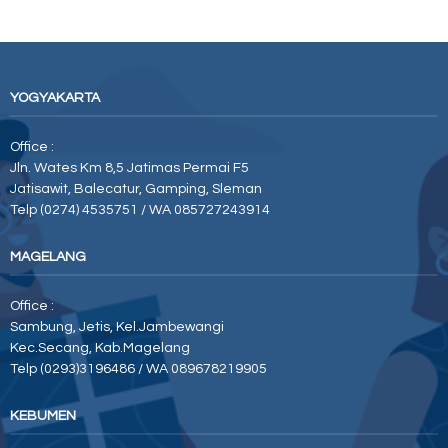
YOGYAKARTA
Office :
Jln. Wates Km 8,5 Jatimas Permai F5
Jatisawit, Balecatur, Gamping, Sleman
Telp (0274) 4535751 / WA 085727243914
MAGELANG
Office :
Sambung, Jetis, Kel.Jambewangi
Kec.Secang, Kab.Magelang
Telp (0293)3196486 / WA 089678219905
KEBUMEN