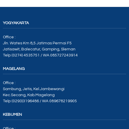
YOGYAKARTA
Office :
Jln. Wates Km 8,5 Jatimas Permai F5
Jatisawit, Balecatur, Gamping, Sleman
Telp (0274) 4535751 / WA 085727243914
MAGELANG
Office :
Sambung, Jetis, Kel.Jambewangi
Kec.Secang, Kab.Magelang
Telp (0293)3196486 / WA 089678219905
KEBUMEN
Office :