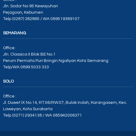
Jln. Sodor No 95 Kewayuhan
Pejagoan, Kebumen
Telp (0287) 382865 / WA 089519389107
SEMARANG
Office :
Jln. Classica II Blok BE No.1
Perum Permata Puri Bringin Ngaliyan Kota Semarang
Telp/WA 0899 5033 333
SOLO
Office :
Jl. Duwet IX No.14, RT.06/RW.07, Bulak Indah, Karangasem, Kec.
Laweyan, Kota Surakarta
Telp (0271) 2934138 / WA 085942006371