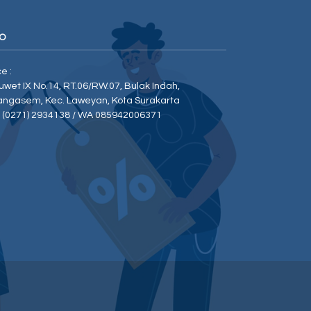
O
ce :
Duwet IX No.14, RT.06/RW.07, Bulak Indah,
angasem, Kec. Laweyan, Kota Surakarta
p (0271) 2934138 / WA 085942006371