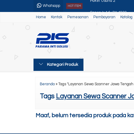
Whatsapp
HOT ITEM
Canon Ir Adv DX 4800
Home
Kontak
Pemesanan
Pembayaran
Katalog
Sewa Mesin Fotocopy Medi
Canon Ir Adv 3225/35/45
Canon Ir Adv 400
Sewa Printer Epson EcoT
Kategori Produk
Canon Ir Adv 4225
Canon Ir 3045
Beranda
»
Tags "Layanan Sewa Scanner Jawa Tengah 
Paket Usaha 2
Tags
Layanan Sewa Scanner Ja
Maaf, belum tersedia produk pada kate