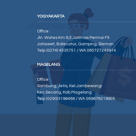
YOGYAKARTA
Office :
Jln. Wates Km 8,5 Jatimas Permai F5
Jatisawit, Balecatur, Gamping, Sleman
Telp (0274) 4535751 / WA 085727243914
MAGELANG
Office :
Sambung, Jetis, Kel.Jambewangi
Kec.Secang, Kab.Magelang
Telp (0293)3196486 / WA 089678219905