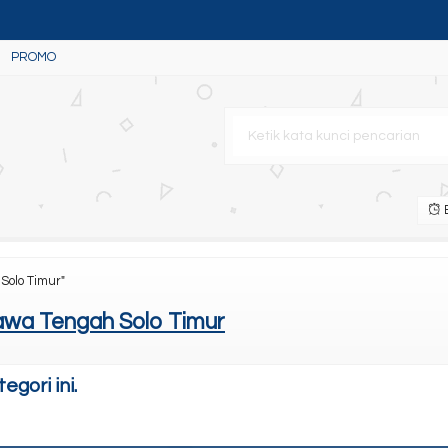
PROMO
um (Free : Service Toner S
ank L15150
B
Solo Timur"
wa Tengah Solo Timur
gori ini.