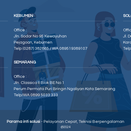
KEBUMEN
SOL
Office :
Offi
Jln. Sodor No 95 Kewayuhan
Jl. 
Pejagoan, Kebumen
Kar
Telp (0287) 382865 / WA 089519389107
Tel
SEMARANG
Office :
Jln. Classica II Blok BE No.1
Perum Permata Puri Bringin Ngaliyan Kota Semarang
Telp/WA 0899 5033 333
Parama inti solusi
- Pelayanan Cepat, Teknisi Berpengalaman
@2024