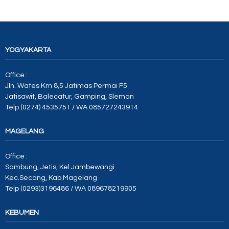
YOGYAKARTA
Office :
Jln. Wates Km 8,5 Jatimas Permai F5
Jatisawit, Balecatur, Gamping, Sleman
Telp (0274) 4535751 / WA 085727243914
MAGELANG
Office :
Sambung, Jetis, Kel.Jambewangi
Kec.Secang, Kab.Magelang
Telp (0293)3196486 / WA 089678219905
KEBUMEN