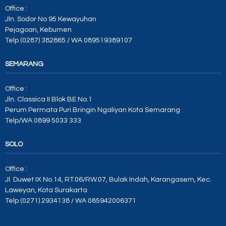
Office :
Jln. Sodor No 95 Kewayuhan
Pejagoan, Kebumen
Telp (0287) 382865 / WA 089519389107
SEMARANG
Office :
Jln. Classica II Blok BE No.1
Perum Permata Puri Bringin Ngaliyan Kota Semarang
Telp/WA 0899 5033 333
SOLO
Office :
Jl. Duwet IX No.14, RT.06/RW.07, Bulak Indah, Karangasem, Kec.
Laweyan, Kota Surakarta
Telp (0271) 2934138 / WA 085942006371