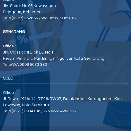
Jln. Sodor No 95 Kewayuhan
Pejagoan, Kebumen
Telp (0287) 382865 / WA 089519389107
SEMARANG
Office :
Jln. Classica II Blok BE No.1
Perum Permata Puri Bringin Ngaliyan Kota Semarang
Telp/WA 0899 5033 333
SOLO
Office :
Jl. Duwet IX No.14, RT.06/RW.07, Bulak Indah, Karangasem, Kec.
Laweyan, Kota Surakarta
Telp (0271) 2934138 / WA 085942006371