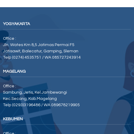
YOGYAKARTA
Office :
Jln. Wates Km 8,5 Jatimas Permai F5
Jatisawit, Balecatur, Gamping, Sleman
Telp (0274) 4535751 / WA 085727243914
MAGELANG
Office :
Sambung, Jetis, Kel.Jambewangi
Kec.Secang, Kab.Magelang
Telp (0293)3196486 / WA 089678219905
KEBUMEN
Office :