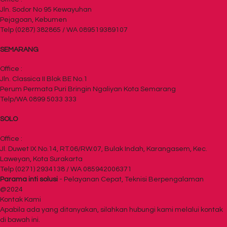
Jln. Sodor No 95 Kewayuhan
Pejagoan, Kebumen
Telp (0287) 382865 / WA 089519389107
SEMARANG
Office :
Jln. Classica II Blok BE No.1
Perum Permata Puri Bringin Ngaliyan Kota Semarang
Telp/WA 0899 5033 333
SOLO
Office :
Jl. Duwet IX No.14, RT.06/RW.07, Bulak Indah, Karangasem, Kec.
Laweyan, Kota Surakarta
Telp (0271) 2934138 / WA 085942006371
Parama inti solusi
- Pelayanan Cepat, Teknisi Berpengalaman
@2024
Kontak Kami
Apabila ada yang ditanyakan, silahkan hubungi kami melalui kontak
di bawah ini.