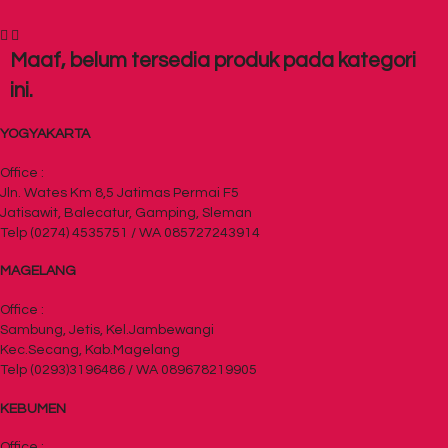
Maaf, belum tersedia produk pada kategori
ini.
YOGYAKARTA
Office :
Jln. Wates Km 8,5 Jatimas Permai F5
Jatisawit, Balecatur, Gamping, Sleman
Telp (0274) 4535751 / WA 085727243914
MAGELANG
Office :
Sambung, Jetis, Kel.Jambewangi
Kec.Secang, Kab.Magelang
Telp (0293)3196486 / WA 089678219905
KEBUMEN
Office :