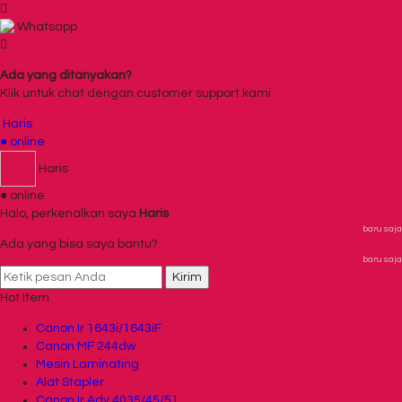
Whatsapp
Ada yang ditanyakan?
Klik untuk chat dengan customer support kami
Haris
● online
Haris
● online
Halo, perkenalkan saya
Haris
baru saja
Ada yang bisa saya bantu?
baru saja
Kirim
Hot Item
Canon Ir 1643i/1643iF
Canon MF 244dw
Mesin Laminating
Alat Stapler
Canon Ir Adv 4035/45/51