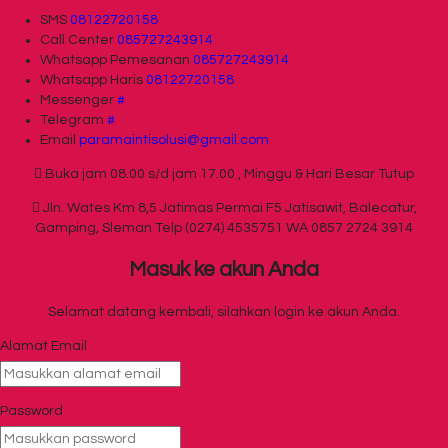
SMS
08122720158
Call Center
085727243914
Whatsapp
Pemesanan
085727243914
Whatsapp
Haris
08122720158
Messenger
#
Telegram
#
Email
paramaintisolusi@gmail.com
Buka jam 08.00 s/d jam 17.00 , Minggu & Hari Besar Tutup
Jln. Wates Km 8,5 Jatimas Permai F5 Jatisawit, Balecatur,
Gamping, Sleman Telp (0274) 4535751 WA 0857 2724 3914
Masuk ke akun Anda
Selamat datang kembali, silahkan login ke akun Anda.
Alamat Email
Password