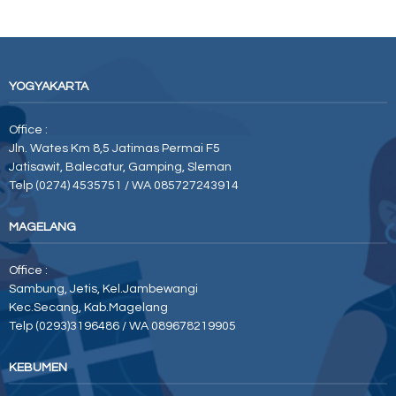
YOGYAKARTA
Office :
Jln. Wates Km 8,5 Jatimas Permai F5
Jatisawit, Balecatur, Gamping, Sleman
Telp (0274) 4535751 / WA 085727243914
MAGELANG
Office :
Sambung, Jetis, Kel.Jambewangi
Kec.Secang, Kab.Magelang
Telp (0293)3196486 / WA 089678219905
KEBUMEN