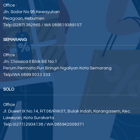
Office :
Jln. Sodor No 95 Kewayuhan
Pejagoan, Kebumen
Telp (0287) 382865 / WA 089519389107
SEMARANG
Office :
Jln. Classica II Blok BE No.1
Perum Permata Puri Bringin Ngaliyan Kota Semarang
Telp/WA 0899 5033 333
SOLO
Office :
Jl. Duwet IX No.14, RT.06/RW.07, Bulak Indah, Karangasem, Kec.
Laweyan, Kota Surakarta
Telp (0271) 2934138 / WA 085942006371