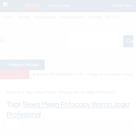
Canon Ir Adv
Kontak Kami
HOT ITEM
Home
Kontak
Pemesanan
Pembayaran
Katalog
PROMO
Whatsapp
4225
Member Area
Mesin
Cari
Laminating
Toner
Kategori Produk
Demontec
Buka jam 08.00 s/d jam 17.00 , Minggu & Hari Besar Tutup
Sewa Printer
Bulanan
Beranda
»
Tags "Sewa Mesin Fotocopy Warna Jogja Profesional"
Canon Maxify
Tags
Sewa Mesin Fotocopy Warna Jogja
Profesional
GX4070
Alat Stapler