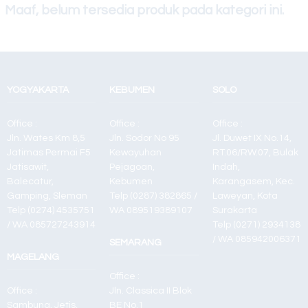
Maaf, belum tersedia produk pada kategori ini.
Canon Ir Adv
4035/45/51
Canon ir Adv
YOGYAKARTA
KEBUMEN
SOLO
4025
Office :
Office :
Office :
Jln. Wates Km 8,5
Jln. Sodor No 95
Jl. Duwet IX No.14,
Jatimas Permai F5
Kewayuhan
RT.06/RW.07, Bulak
Jatisawit,
Pejagoan,
Indah,
Balecatur,
Kebumen
Karangasem, Kec.
Gamping, Sleman
Telp (0287) 382865 /
Laweyan, Kota
Telp (0274) 4535751
WA 089519389107
Surakarta
/ WA 085727243914
Telp (0271) 2934138
/ WA 085942006371
SEMARANG
MAGELANG
Office :
Office :
Jln. Classica II Blok
Sambung, Jetis,
BE No.1