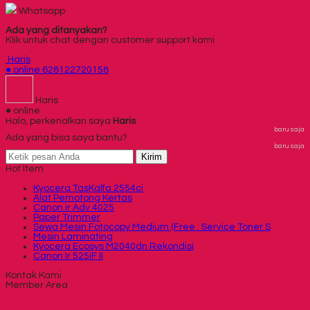
Whatsapp
Ada yang ditanyakan?
Klik untuk chat dengan customer support kami
Haris
● online
628122720158
Haris
● online
Halo, perkenalkan saya
Haris
baru saja
Ada yang bisa saya bantu?
baru saja
Kirim
Hot Item
Kyocera TasKalfa 2554ci
Alat Pemotong Kertas
Canon ir Adv 4025
Paper Trimmer
Sewa Mesin Fotocopy Medium (Free : Service Toner S
Mesin Laminating
Kyocera Ecosys M2040dn Rekondisi
Canon Ir 525iF II
Kontak Kami
Member Area