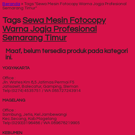
Beranda
»
Tags "Sewa Mesin Fotocopy Warna Jogja Profesional
Semarang Timur"
Tags
Sewa Mesin Fotocopy
Warna Jogja Profesional
Semarang Timur
Maaf, belum tersedia produk pada kategori
ini.
YOGYAKARTA
Office :
Jln. Wates Km 8,5 Jatimas Permai F5
Jatisawit, Balecatur, Gamping, Sleman
Telp (0274) 4535751 / WA 085727243914
MAGELANG
Office :
Sambung, Jetis, Kel.Jambewangi
Kec.Secang, Kab.Magelang
Telp (0293)3196486 / WA 089678219905
KEBUMEN