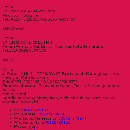
Office :
Jln. Sodor No 95 Kewayuhan
Pejagoan, Kebumen
Telp (0287) 382865 / WA 089519389107
SEMARANG
Office :
Jln. Classica II Blok BE No.1
Perum Permata Puri Bringin Ngaliyan Kota Semarang
Telp/WA 0899 5033 333
SOLO
Office :
Jl. Duwet IX No.14, RT.06/RW.07, Bulak Indah, Karangasem, Kec.
Laweyan, Kota Surakarta
Telp (0271) 2934138 / WA 085942006371
Parama inti solusi
- Pelayanan Cepat, Teknisi Berpengalaman
@2024
Kontak Kami
Apabila ada yang ditanyakan, silahkan hubungi kami melalui
kontak di bawah ini.
SMS
08122720158
Call Center
085727243914
Whatsapp
Pemesanan
085727243914
Whatsapp
Haris
08122720158
Messenger
#