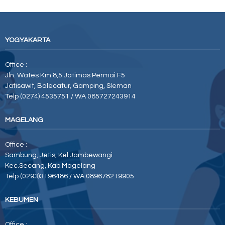
YOGYAKARTA
Office :
Jln. Wates Km 8,5 Jatimas Permai F5
Jatisawit, Balecatur, Gamping, Sleman
Telp (0274) 4535751 / WA 085727243914
MAGELANG
Office :
Sambung, Jetis, Kel.Jambewangi
Kec.Secang, Kab.Magelang
Telp (0293)3196486 / WA 089678219905
KEBUMEN
Office :