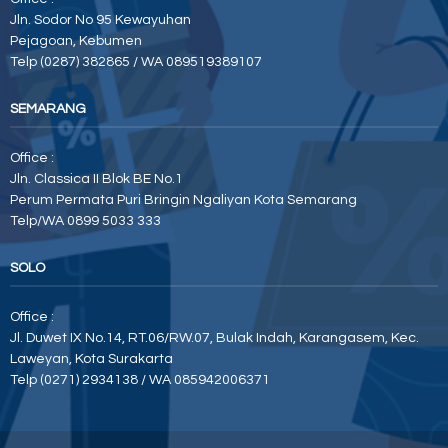
Jln. Sodor No 95 Kewayuhan
Pejagoan, Kebumen
Telp (0287) 382865 / WA 089519389107
SEMARANG
Office :
Jln. Classica II Blok BE No.1
Perum Permata Puri Bringin Ngaliyan Kota Semarang
Telp/WA 0899 5033 333
SOLO
Office :
Jl. Duwet IX No.14, RT.06/RW.07, Bulak Indah, Karangasem, Kec.
Laweyan, Kota Surakarta
Telp (0271) 2934138 / WA 085942006371