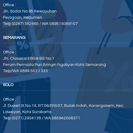
Office :
Jln. Sodor No 95 Kewayuhan
Pejagoan, Kebumen
Telp (0287) 382865 / WA 089519389107
SEMARANG
Office :
Jln. Classica II Blok BE No.1
Perum Permata Puri Bringin Ngaliyan Kota Semarang
Telp/WA 0899 5033 333
SOLO
Office :
Jl. Duwet IX No.14, RT.06/RW.07, Bulak Indah, Karangasem, Kec.
Laweyan, Kota Surakarta
Telp (0271) 2934138 / WA 085942006371