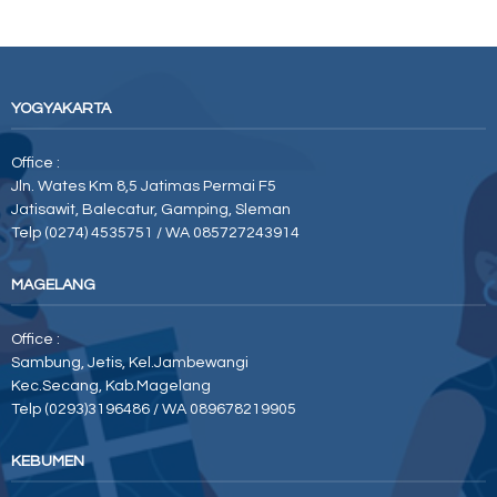
YOGYAKARTA
Office :
Jln. Wates Km 8,5 Jatimas Permai F5
Jatisawit, Balecatur, Gamping, Sleman
Telp (0274) 4535751 / WA 085727243914
MAGELANG
Office :
Sambung, Jetis, Kel.Jambewangi
Kec.Secang, Kab.Magelang
Telp (0293)3196486 / WA 089678219905
KEBUMEN