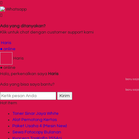
Whatsapp
Ada yang ditanyakan?
Klik untuk chat dengan customer support kami
Haris
● online
Haris
● online
Halo, perkenalkan saya
Haris
baru saja
Ada yang bisa saya bantu?
baru saja
Kirim
Hot Item
Toner Sinar Jaya White
Alat Pemotong Kertas
Paket Usaha 4 (Mesin New)
Sewa Fotocopy Bulanan
Kyocera TasKalfa 2554ci