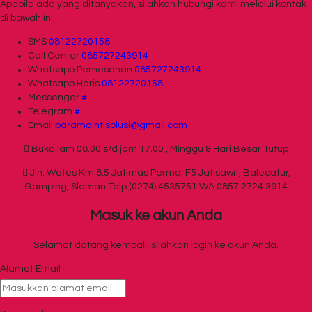
Apabila ada yang ditanyakan, silahkan hubungi kami melalui kontak
di bawah ini.
SMS
08122720158
Call Center
085727243914
Whatsapp
Pemesanan
085727243914
Whatsapp
Haris
08122720158
Messenger
#
Telegram
#
Email
paramaintisolusi@gmail.com
Buka jam 08.00 s/d jam 17.00 , Minggu & Hari Besar Tutup
Jln. Wates Km 8,5 Jatimas Permai F5 Jatisawit, Balecatur,
Gamping, Sleman Telp (0274) 4535751 WA 0857 2724 3914
Masuk ke akun Anda
Selamat datang kembali, silahkan login ke akun Anda.
Alamat Email