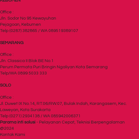
KEBUMEN
Office :
Jln. Sodor No 95 Kewayuhan
Pejagoan, Kebumen
Telp (0287) 382865 / WA 089519389107
SEMARANG
Office :
Jln. Classica II Blok BE No.1
Perum Permata Puri Bringin Ngaliyan Kota Semarang
Telp/WA 0899 5033 333
SOLO
Office :
Jl. Duwet IX No.14, RT.06/RW.07, Bulak Indah, Karangasem, Kec.
Laweyan, Kota Surakarta
Telp (0271) 2934138 / WA 085942006371
Parama inti solusi
- Pelayanan Cepat, Teknisi Berpengalaman
@2024
Kontak Kami