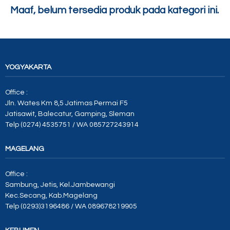
Maaf, belum tersedia produk pada kategori ini.
YOGYAKARTA
Office :
Jln. Wates Km 8,5 Jatimas Permai F5
Jatisawit, Balecatur, Gamping, Sleman
Telp (0274) 4535751 / WA 085727243914
MAGELANG
Office :
Sambung, Jetis, Kel.Jambewangi
Kec.Secang, Kab.Magelang
Telp (0293)3196486 / WA 089678219905