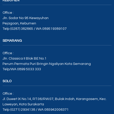
KEBUMEN
Office :
Jln. Sodor No 95 Kewayuhan
Pejagoan, Kebumen
Telp (0287) 382865 / WA 089519389107
SEMARANG
Office :
Jln. Classica II Blok BE No.1
Perum Permata Puri Bringin Ngaliyan Kota Semarang
Telp/WA 0899 5033 333
SOLO
Office :
Jl. Duwet IX No.14, RT.06/RW.07, Bulak Indah, Karangasem, Kec.
Laweyan, Kota Surakarta
Telp (0271) 2934138 / WA 085942006371